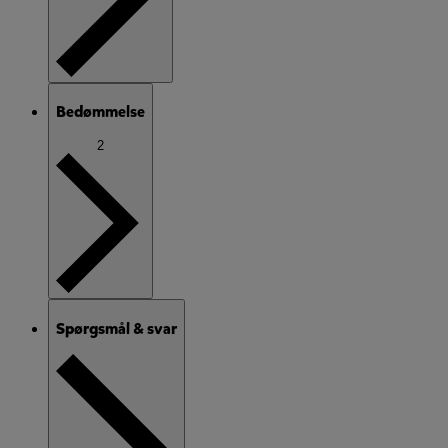
Bedømmelse
2
Spørgsmål & svar