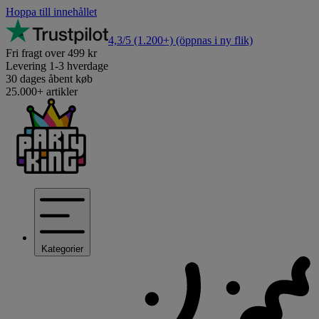
Hoppa till innehållet
4,3/5
(1.200+)
(öppnas i ny flik)
Fri fragt over 499 kr
Levering 1-3 hverdage
30 dages åbent køb
25.000+ artikler
Kategorier