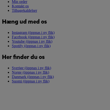
Min order
Kontakt os
Tilbagekaldelser
Hæng ud med os
Instagram
(öppnas i ny flik)
Facebook
(öppnas i ny flik)
Youtube
(öppnas i ny flik)
Spotify
(öppnas i ny flik)
Her finder du os
Sverige
(öppnas i ny flik)
Norge
(öppnas i ny flik)
Danmark
(öppnas i ny flik)
Suomi
(öppnas i ny flik)