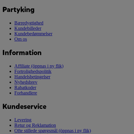
Partyking
Bæredygtighed
Kundebilleder
Kundebedømmelser
Om os
Information
Affiliate
(öppnas i ny flik)
Fortrolighedspolitik
Handelsbetingelser
Nyhedsbrev
Rabatkoder
Forhandlere
Kundeservice
Levering
Retur og Reklamation
Ofte stillede spørgsmål
(öppnas i ny flik)