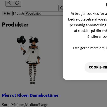
Vi bruger cookies for a
145
hits
Filter
bedre oplevelse af vores
Produkter
personlig annoncering.
af cookies på din enh
håndterer coo
Læs gerne mere om, 
COOKIE-IN
Pierrot Klovn Damekostume
Small/Medium
,
Medium/Large