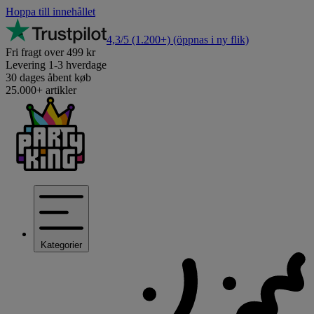
Hoppa till innehållet
4,3/5
(1.200+)
(öppnas i ny flik)
Fri fragt over 499 kr
Levering 1-3 hverdage
30 dages åbent køb
25.000+ artikler
Kategorier