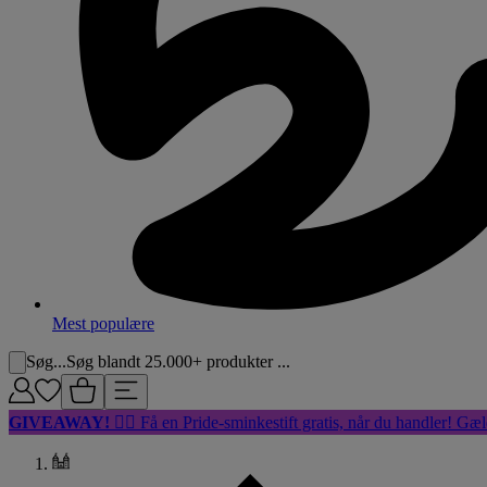
Mest populære
Søg...
Søg blandt 25.000+ produkter ...
GIVEAWAY!
🏳️‍🌈 Få en Pride-sminkestift gratis, når du handler! Gæl