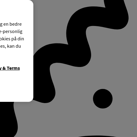
og en bedre
ke-personlig
okies på din
ies, kan du
y & Terms