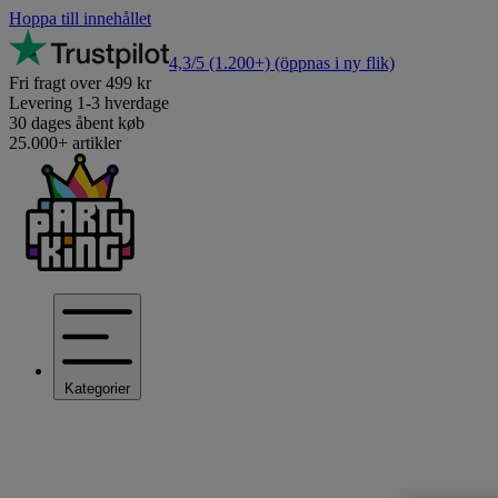
Hoppa till innehållet
4,3/5
(1.200+)
(öppnas i ny flik)
Fri fragt over 499 kr
Levering 1-3 hverdage
30 dages åbent køb
25.000+ artikler
Kategorier