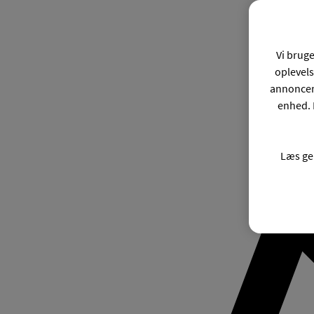
Vi bruge
oplevels
annonceri
enhed. 
Læs ge