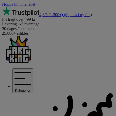
Hoppa till innehållet
4,3/5
(1.200+)
(öppnas i ny flik)
Fri fragt over 499 kr
Levering 1-3 hverdage
30 dages åbent køb
25.000+ artikler
Kategorier