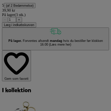
5
(af
2 Bedømmelse
)
39,90 kr
På lager
(3 stk.)
−
+
Læg i indkøbskurven
På lager.
Forventes afsendt
mandag
hvis du bestiller før klokken
16.00
(Læs mere her)
Gem som favorit
I kollektion