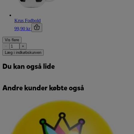
Krus Fodbold
99,90 kr
Vis flere
−
+
Læg i indkøbskurven
Du kan også lide
Andre kunder købte også