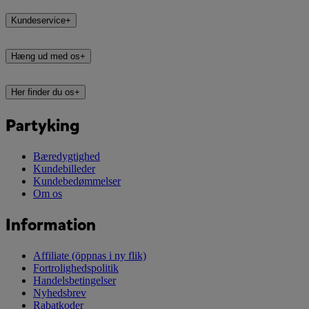
Kundeservice
+
Hæng ud med os
+
Her finder du os
+
Partyking
Bæredygtighed
Kundebilleder
Kundebedømmelser
Om os
Information
Affiliate
(öppnas i ny flik)
Fortrolighedspolitik
Handelsbetingelser
Nyhedsbrev
Rabatkoder