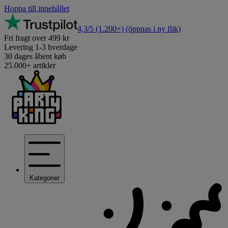
Hoppa till innehållet
4,3/5
(1.200+)
(öppnas i ny flik)
Fri fragt over 499 kr
Levering 1-3 hverdage
30 dages åbent køb
25.000+ artikler
Kategorier