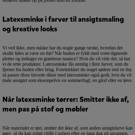
behøver dukke op på jobbet som en zombie.
Latexsminke i farver til ansigtsmaling
og kreative looks
Vi ved ikke, men måske har du nogle gange tænkt, hvordan det
skulle føles at være en frø? Når huden er fyldt med vorte-lignende
pletter og indtager en grønbrun nuance? Hvis du vil vide det, så har
vi de rette produkter. Latexsminke fås nemlig i flere farver, som du
fjerner fra huden efter brug. Foretrækker du noget sødere end en frø,
så passer disse farvede dåser med latexsminke også godt, hvis du vil
male ansigtet som eksempelvis en sommerfugl, en giraf eller en løve.
Når latexsminke tørrer: Smitter ikke af,
men pas på stof og møbler
Når materialet er tørt, smitter det ikke af, som anden ansigtsfarve kan
gøre, så du kan roligt chille i sofaen efter en lang dag på savannen.