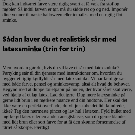
Dog kan indtørret farve være rigtig svært at få væk fra stof og
møbler. Så indtil farven er tør, må du sidde ret op og ned. Imponér
dine venner til næste halloween eller temafest med en rigtig flot
sminke.
Sådan laver du et realistisk sår med
latexsminke (trin for trin)
Men hvordan gør du, hvis du vil lave et sår med latexsminke?
Partyking står til din tjeneste med instruktioner om, hvordan du
bygger et rigtig kødfyldt sår med latexsminke. Vi har færdige sæt
med både farve, pensel og sminkesvamp, altså alt hvad du behøver.
Begynd med at duppe toiletpapir på huden, der hvor såret skal være,
ved hjælp af et lag latex. Lad det tørre. Dup mere latexsminke på,
gerne lidt brun i en mørkere nuance end din hudtone. Her skal det
ikke være en perfekt overflade, du vil jo skabe det lidt knudrede,
ikke? Tag den nærmeste pincet og lav hul i latexen. Fyld hullet med
mørkerød latex eller en anden ansigtsfarve, som du gerne blander
med lidt brun eller sort farve for at få den skønne fornemmelse af
tørret sårskorpe. Færdig!