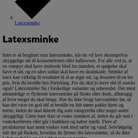
Latexsminke
Latexsminke
Intet er så brugbart som latexsminke, når du vil lave eksempelvis
uhyggelige sår til kostumefesten eller halloween. For alle ved jo, at
en vampyr skal have rindende blod fra munden, et spøgelse skal
have et sår, og en såret soldat skal have en skudskade. Sminke af
latex kan virkelig få resultatet til at se ægte ud, og desuden til en lav
pris, hvis du bestille hos Partyking. For du skal jo have råd til snacks
også? Latexsminke fås i forskellige varianter og udseender. Det mest
almindelige er flydende latexsminke på flaske eller dunk, afhængig
af hvor meget du skal bruge. Har du ikke brugt latexsminke før, så
kan det være en god idé at bestille en lidt større pakke hjem og
træne, inden du skal iklæde dig som vampyrella eller noget andet
uhyggeligt. Glem bare ikke at vaske sminken af, inden du går ned i
vaskekælderen eller går i butikken og køber mælk. Flere af
produkterne kan nemt vaskes væk med sæbe og vand. Selvfølgelig
står der på flasken, hvordan du fjerner din latexsminke, så du ikke