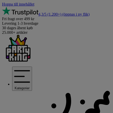
Hoppa till innehållet
4,3/5
(1.200+)
(öppnas i ny flik)
Fri fragt over 499 kr
Levering 1-3 hverdage
30 dages åbent køb
25.000+ artikler
Kategorier