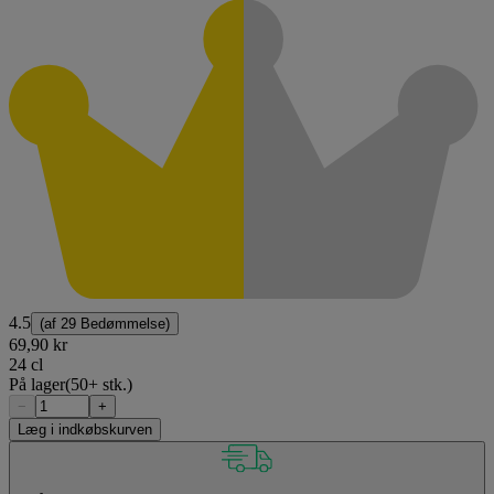
4.5
(af
29 Bedømmelse
)
69,90 kr
24 cl
På lager
(50+ stk.)
−
+
Læg i indkøbskurven