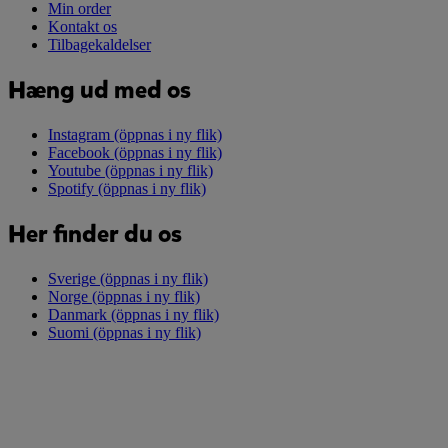
Min order
Kontakt os
Tilbagekaldelser
Hæng ud med os
Instagram
(öppnas i ny flik)
Facebook
(öppnas i ny flik)
Youtube
(öppnas i ny flik)
Spotify
(öppnas i ny flik)
Her finder du os
Sverige
(öppnas i ny flik)
Norge
(öppnas i ny flik)
Danmark
(öppnas i ny flik)
Suomi
(öppnas i ny flik)