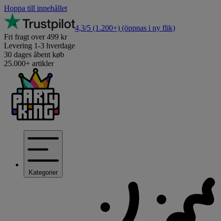
Hoppa till innehållet
4,3/5
(1.200+)
(öppnas i ny flik)
Fri fragt over 499 kr
Levering 1-3 hverdage
30 dages åbent køb
25.000+ artikler
Kategorier