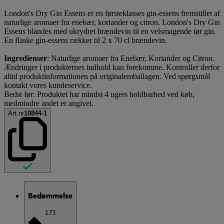
London's Dry Gin Essens er en førsteklasses gin-essens fremstillet af
naturlige aromaer fra enebær, koriander og citron. London's Dry Gin
Essens blandes med ukrydret brændevin til en velsmagende tør gin.
En flaske gin-essens rækker til 2 x 70 cl brændevin.
Ingredienser
: Naturlige aromaer fra Enebær, Koriander og Citron.
Ændringer i produkternes indhold kan forekomme. Kontroller derfor
altid produktinformationen på originalemballagen. Ved spørgsmål
kontakt vores kundeservice.
Bedst før: Produktet har mindst 4 ugers holdbarhed ved køb,
medmindre andet er angivet.
Art.nr
10844-1
Bedømmelse
173