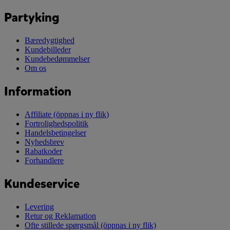
Partyking
Bæredygtighed
Kundebilleder
Kundebedømmelser
Om os
Information
Affiliate
(öppnas i ny flik)
Fortrolighedspolitik
Handelsbetingelser
Nyhedsbrev
Rabatkoder
Forhandlere
Kundeservice
Levering
Retur og Reklamation
Ofte stillede spørgsmål
(öppnas i ny flik)