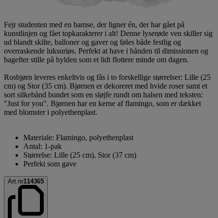
Fejr studenten med en bamse, der ligner én, der har gået på
kunstlinjen og fået topkarakterer i alt! Denne lyserøde ven skiller sig
ud blandt skilte, balloner og gaver og føles både festlig og
overraskende luksuriøs. Perfekt at have i hånden til dimissionen og
bagefter stille på hylden som et lidt flottere minde om dagen.
Rosbjørn leveres enkeltvis og fås i to forskellige størrelser: Lille (25
cm) og Stor (35 cm). Bjørnen er dekoreret med hvide roser samt et
sort silkebånd bundet som en sløjfe rundt om halsen med teksten:
"Just for you". Bjørnen har en kerne af flamingo, som er dækket
med blomster i polyethenplast.
Materiale: Flamingo, polyethenplast
Antal: 1-pak
Størrelse: Lille (25 cm), Stor (37 cm)
Perfekt som gave
Art.nr
114365