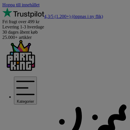
Hoppa till innehållet
4,3/5
(1.200+)
(öppnas i ny flik)
Fri fragt over 499 kr
Levering 1-3 hverdage
30 dages åbent køb
25.000+ artikler
Kategorier