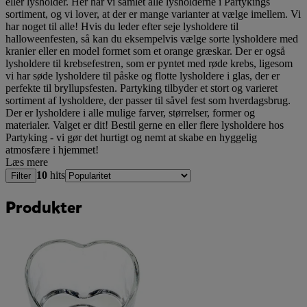
eller lysholder. Her har vi samlet alle lysholderne i Partykings
sortiment, og vi lover, at der er mange varianter at vælge imellem. Vi
har noget til alle! Hvis du leder efter seje lysholdere til
halloweenfesten, så kan du eksempelvis vælge sorte lysholdere med
kranier eller en model formet som et orange græskar. Der er også
lysholdere til krebsefestren, som er pyntet med røde krebs, ligesom
vi har søde lysholdere til påske og flotte lysholdere i glas, der er
perfekte til bryllupsfesten. Partyking tilbyder et stort og varieret
sortiment af lysholdere, der passer til såvel fest som hverdagsbrug.
Der er lysholdere i alle mulige farver, størrelser, former og
materialer. Valget er dit! Bestil gerne en eller flere lysholdere hos
Partyking - vi gør det hurtigt og nemt at skabe en hyggelig
atmosfære i hjemmet!
Læs mere
10
hits
Filter
Produkter