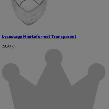
Lysestage Hjerteformet Transparent
29,90 kr