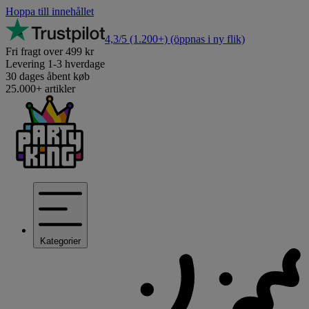
Hoppa till innehållet
4,3/5
(1.200+)
(öppnas i ny flik)
Fri fragt over 499 kr
Levering 1-3 hverdage
30 dages åbent køb
25.000+ artikler
Kategorier