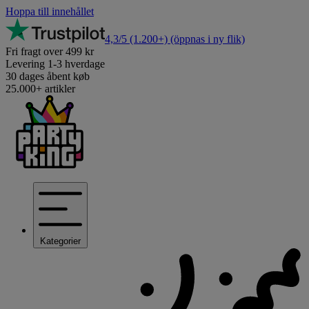
Hoppa till innehållet
4,3/5
(1.200+)
(öppnas i ny flik)
Fri fragt over 499 kr
Levering 1-3 hverdage
30 dages åbent køb
25.000+ artikler
Kategorier