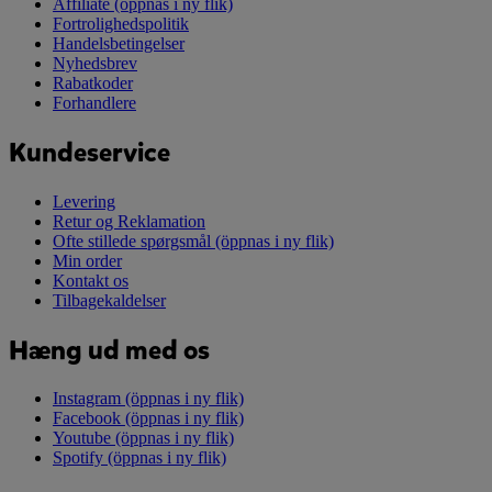
Affiliate
(öppnas i ny flik)
Fortrolighedspolitik
Handelsbetingelser
Nyhedsbrev
Rabatkoder
Forhandlere
Kundeservice
Levering
Retur og Reklamation
Ofte stillede spørgsmål
(öppnas i ny flik)
Min order
Kontakt os
Tilbagekaldelser
Hæng ud med os
Instagram
(öppnas i ny flik)
Facebook
(öppnas i ny flik)
Youtube
(öppnas i ny flik)
Spotify
(öppnas i ny flik)