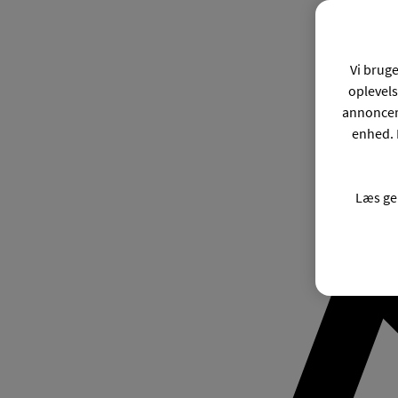
Vi bruge
oplevels
annonceri
enhed. 
Læs ge