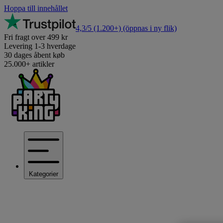
Hoppa till innehållet
4,3/5
(1.200+)
(öppnas i ny flik)
Fri fragt over 499 kr
Levering 1-3 hverdage
30 dages åbent køb
25.000+ artikler
Kategorier