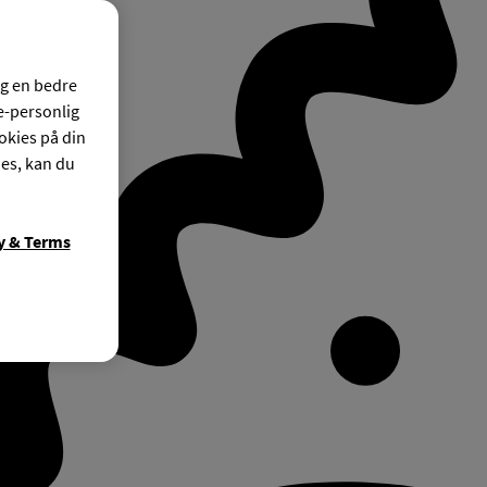
og en bedre
ke-personlig
okies på din
ies, kan du
y & Terms