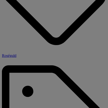
Roséguld