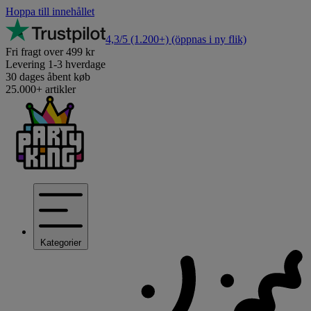
Hoppa till innehållet
4,3/5
(1.200+)
(öppnas i ny flik)
Fri fragt over 499 kr
Levering 1-3 hverdage
30 dages åbent køb
25.000+ artikler
Kategorier