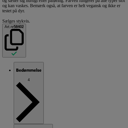
og sætter sig hurtigt efter påføring. Farven fungerer på alle typer stof
og kan vaskes. Bemærk også, at farven er helt vegansk og ikke er
testet på dyr.
Sælges stykvis.
Art.nr
58402
Bedømmelse
4