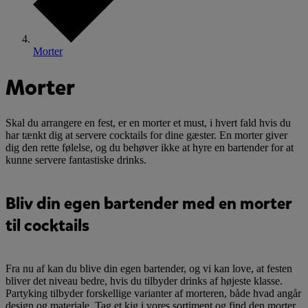
Morter
Morter
Skal du arrangere en fest, er en morter et must, i hvert fald hvis du
har tænkt dig at servere cocktails for dine gæster. En morter giver
dig den rette følelse, og du behøver ikke at hyre en bartender for at
kunne servere fantastiske drinks.
Bliv din egen bartender med en morter
til cocktails
Fra nu af kan du blive din egen bartender, og vi kan love, at festen
bliver det niveau bedre, hvis du tilbyder drinks af højeste klasse.
Partyking tilbyder forskellige varianter af morteren, både hvad angår
design og materiale. Tag et kig i vores sortiment og find den morter,