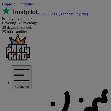
Hoppa till innehållet
4,3/5
(1.200+)
(öppnas i ny flik)
Fri fragt over 499 kr
Levering 1-3 hverdage
30 dages åbent køb
25.000+ artikler
Kategorier