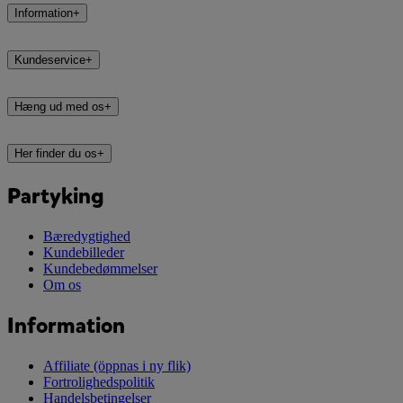
Information
+
Kundeservice
+
Hæng ud med os
+
Her finder du os
+
Partyking
Bæredygtighed
Kundebilleder
Kundebedømmelser
Om os
Information
Affiliate
(öppnas i ny flik)
Fortrolighedspolitik
Handelsbetingelser