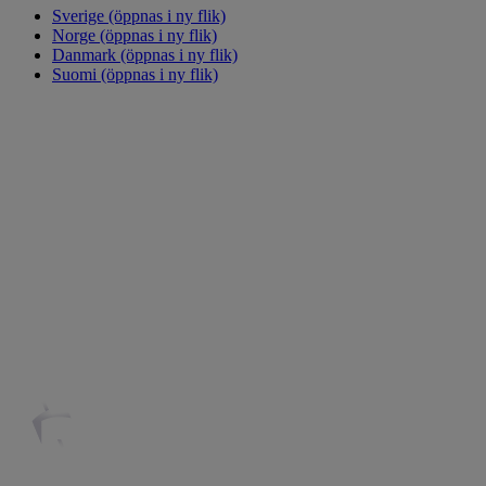
Sverige
(öppnas i ny flik)
Norge
(öppnas i ny flik)
Danmark
(öppnas i ny flik)
Suomi
(öppnas i ny flik)