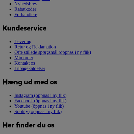
Nyhedsbrev
Rabatkoder
Forhandlere
Kundeservice
Levering
Retur og Reklamation
Ofte stillede spørgsmål
(öppnas i ny flik)
Min order
Kontakt os
Tilbagekaldelser
Hæng ud med os
Instagram
(öppnas i ny flik)
Facebook
(öppnas i ny flik)
Youtube
(öppnas i ny flik)
Spotify
(öppnas i ny flik)
Her finder du os