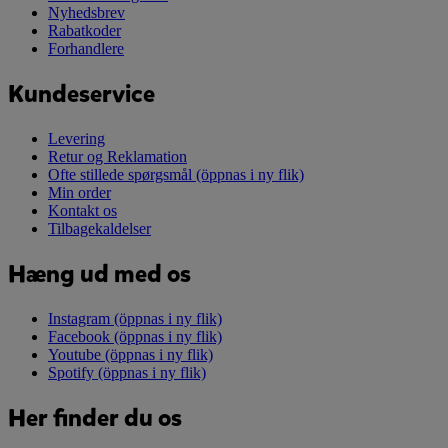
Nyhedsbrev
Rabatkoder
Forhandlere
Kundeservice
Levering
Retur og Reklamation
Ofte stillede spørgsmål
(öppnas i ny flik)
Min order
Kontakt os
Tilbagekaldelser
Hæng ud med os
Instagram
(öppnas i ny flik)
Facebook
(öppnas i ny flik)
Youtube
(öppnas i ny flik)
Spotify
(öppnas i ny flik)
Her finder du os