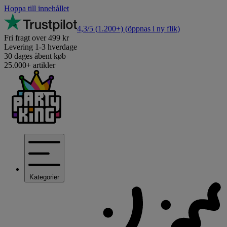
Hoppa till innehållet
4,3/5
(1.200+)
(öppnas i ny flik)
Fri fragt over 499 kr
Levering 1-3 hverdage
30 dages åbent køb
25.000+ artikler
Kategorier