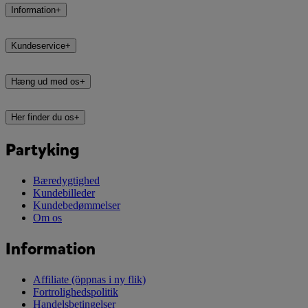
Information
+
Kundeservice
+
Hæng ud med os
+
Her finder du os
+
Partyking
Bæredygtighed
Kundebilleder
Kundebedømmelser
Om os
Information
Affiliate
(öppnas i ny flik)
Fortrolighedspolitik
Handelsbetingelser