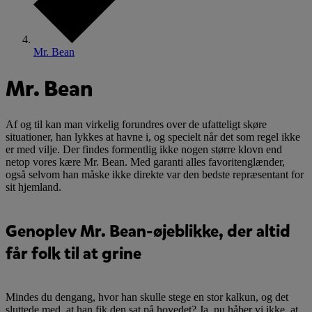
Mr. Bean
Mr. Bean
Af og til kan man virkelig forundres over de ufatteligt skøre
situationer, han lykkes at havne i, og specielt når det som regel ikke
er med vilje. Der findes formentlig ikke nogen større klovn end
netop vores kære Mr. Bean. Med garanti alles favoritenglænder,
også selvom han måske ikke direkte var den bedste repræsentant for
sit hjemland.
Genoplev Mr. Bean-øjeblikke, der altid
får folk til at grine
Mindes du dengang, hvor han skulle stege en stor kalkun, og det
sluttede med, at han fik den sat på hovedet? Ja, nu håber vi ikke, at