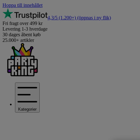
Hoppa till innehållet
4,3/5
(1.200+)
(öppnas i ny flik)
Fri fragt over 499 kr
Levering 1-3 hverdage
30 dages åbent køb
25.000+ artikler
Kategorier