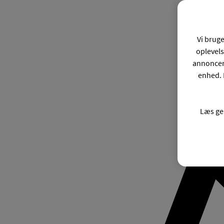
Vi bruge
oplevels
annonceri
enhed. 
Læs ge