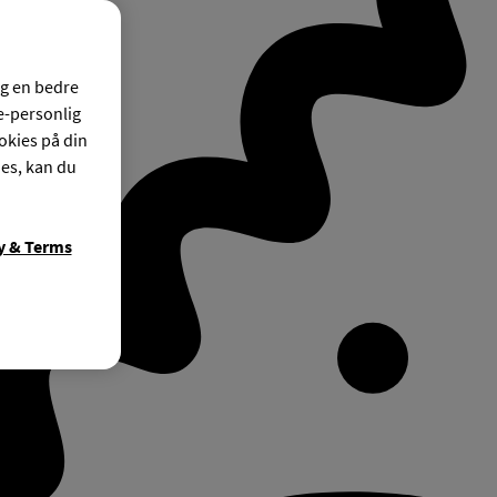
og en bedre
ke-personlig
okies på din
ies, kan du
y & Terms