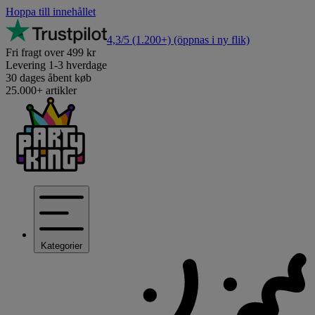
Hoppa till innehållet
4,3/5
(1.200+)
(öppnas i ny flik)
Fri fragt over 499 kr
Levering 1-3 hverdage
30 dages åbent køb
25.000+ artikler
Kategorier