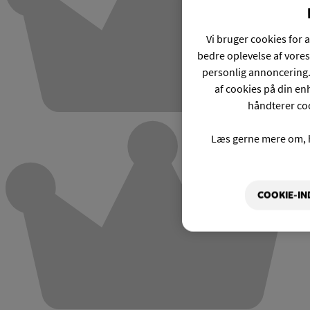
Vi bruger cookies for a
bedre oplevelse af vores
personlig annoncering.
af cookies på din enh
håndterer coo
Læs gerne mere om, 
COOKIE-IN