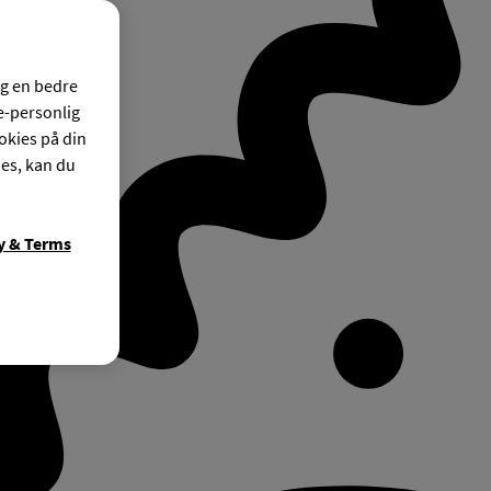
og en bedre
ke-personlig
okies på din
ies, kan du
y & Terms