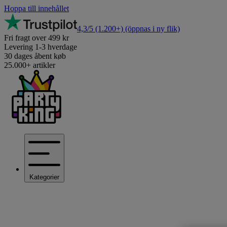
Hoppa till innehållet
4,3/5
(1.200+)
(öppnas i ny flik)
Fri fragt over 499 kr
Levering 1-3 hverdage
30 dages åbent køb
25.000+ artikler
Kategorier