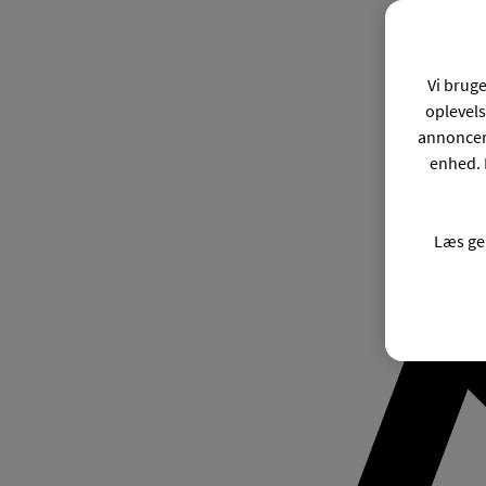
Vi bruge
oplevels
annonceri
enhed. 
Læs ge