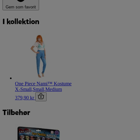
Gem som favorit
I kollektion
One Piece Nami™ Kostume
X-Small
,
Small
,
Medium
379,90 kr
Tilbehør