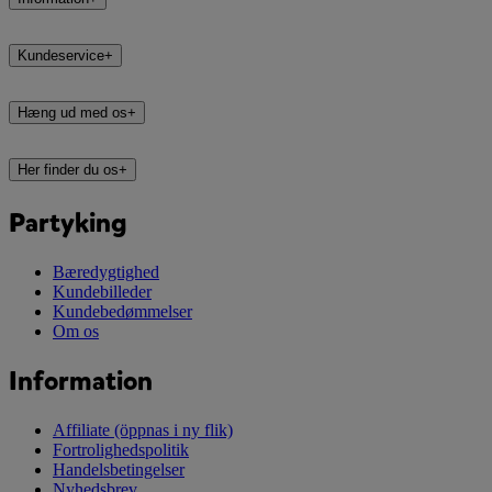
Kundeservice
+
Hæng ud med os
+
Her finder du os
+
Partyking
Bæredygtighed
Kundebilleder
Kundebedømmelser
Om os
Information
Affiliate
(öppnas i ny flik)
Fortrolighedspolitik
Handelsbetingelser
Nyhedsbrev