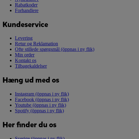
Rabatkoder
Forhandlere
Kundeservice
Levering
Retur og Reklamation
Ofte stillede spørgsmål
(öppnas i ny flik)
Min order
Kontakt os
Tilbagekaldelser
Hæng ud med os
Instagram
(öppnas i ny flik)
Facebook
(öppnas i ny flik)
Youtube
(öppnas i ny flik)
Spotify
(öppnas i ny flik)
Her finder du os
Sverige
(öppnas i ny flik)