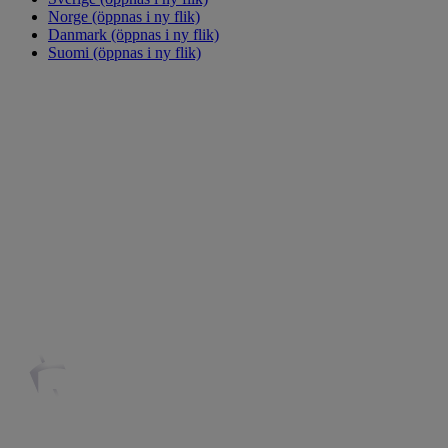
Norge
(öppnas i ny flik)
Danmark
(öppnas i ny flik)
Suomi
(öppnas i ny flik)