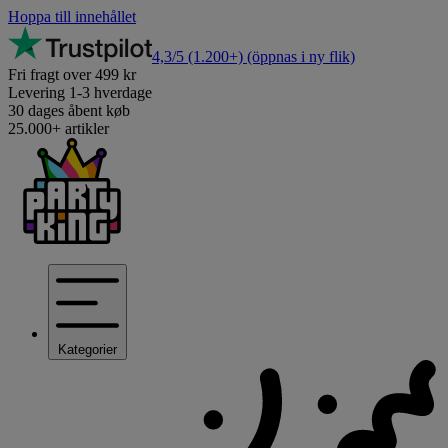
Hoppa till innehållet
4,3/5
(1.200+)
(öppnas i ny flik)
Fri fragt over 499 kr
Levering 1-3 hverdage
30 dages åbent køb
25.000+ artikler
Kategorier