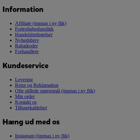
Information
Affiliate
(öppnas i ny flik)
Fortrolighedspolitik
Handelsbetingelser
Nyhedsbrev
Rabatkoder
Forhandlere
Kundeservice
Levering
Retur og Reklamation
Ofte stillede spørgsmål
(öppnas i ny flik)
Min order
Kontakt os
Tilbagekaldelser
Hæng ud med os
Instagram
(öppnas i ny flik)