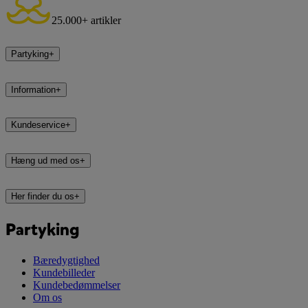
25.000+ artikler
Partyking
+
Information
+
Kundeservice
+
Hæng ud med os
+
Her finder du os
+
Partyking
Bæredygtighed
Kundebilleder
Kundebedømmelser
Om os