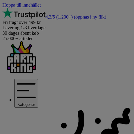
Hoppa till innehållet
4,3/5
(1.200+)
(öppnas i ny flik)
Fri fragt over 499 kr
Levering 1-3 hverdage
30 dages åbent køb
25.000+ artikler
Kategorier