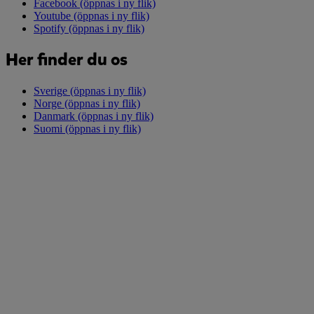
Facebook
(öppnas i ny flik)
Youtube
(öppnas i ny flik)
Spotify
(öppnas i ny flik)
Her finder du os
Sverige
(öppnas i ny flik)
Norge
(öppnas i ny flik)
Danmark
(öppnas i ny flik)
Suomi
(öppnas i ny flik)