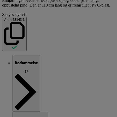
Enhjørningehovedet er let at puste op og sidder på en lang,
oppustelig pind. Den er 110 cm lang og er fremstillet i PVC-plast.
Sælges stykvis.
Art.nr
52143-1
Bedømmelse
12