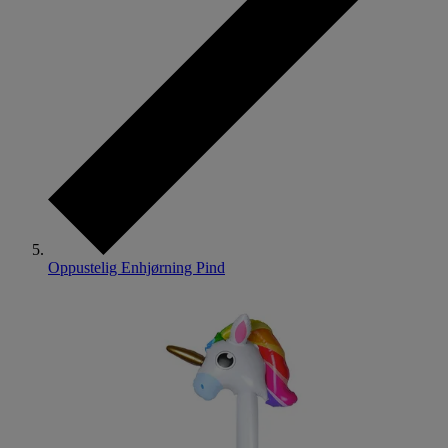
Oppustelig Enhjørning Pind