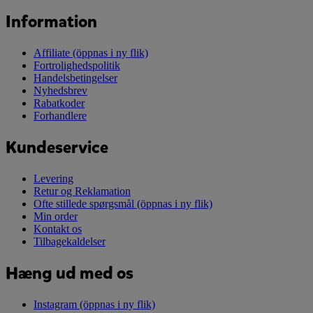
Information
Affiliate
(öppnas i ny flik)
Fortrolighedspolitik
Handelsbetingelser
Nyhedsbrev
Rabatkoder
Forhandlere
Kundeservice
Levering
Retur og Reklamation
Ofte stillede spørgsmål
(öppnas i ny flik)
Min order
Kontakt os
Tilbagekaldelser
Hæng ud med os
Instagram
(öppnas i ny flik)