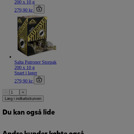
200 x 10 g
279,90 kr
Salta Patroner Storpak
200 x 10 g
Snart i lager
279,90 kr
−
+
Læg i indkøbskurven
Du kan også lide
Andre kunder købte også