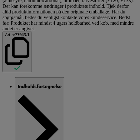
(æblesyre, natriumbicarbonat), aromaer, farvestoffer (E120, E133).
Der kan forekomme ændringer i produktets indhold. Tjek derfor
altid produktinformationen på den originale emballage. Har du
spørgsmål, bedes du venligst kontakte vores kundeservice. Bedst
før: Produktet har mindst 4 ugers holdbarhed ved køb, med mindre
andet er angivet.
Art.nr
77943-1
Indholdsfortegnelse