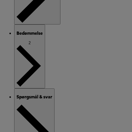
Bedømmelse
2
Spørgsmål & svar