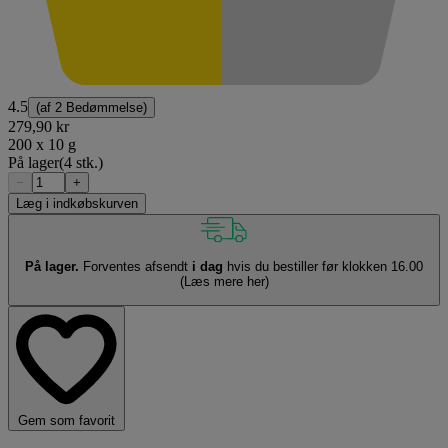
4.5
(af
2 Bedømmelse
)
279,90 kr
200 x 10 g
På lager
(4 stk.)
−
+
Læg i indkøbskurven
På lager.
Forventes afsendt
i dag
hvis du bestiller før klokken 16.00
(Læs mere her)
Gem som favorit