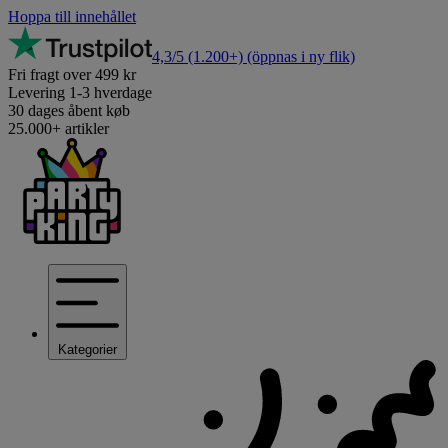
Hoppa till innehållet
4,3/5
(1.200+)
(öppnas i ny flik)
Fri fragt over 499 kr
Levering 1-3 hverdage
30 dages åbent køb
25.000+ artikler
Kategorier