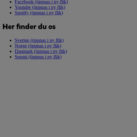
Facebook
(öppnas i ny flik)
Youtube
(öppnas i ny flik)
Spotify
(öppnas i ny flik)
Her finder du os
Sverige
(öppnas i ny flik)
Norge
(öppnas i ny flik)
Danmark
(öppnas i ny flik)
Suomi
(öppnas i ny flik)