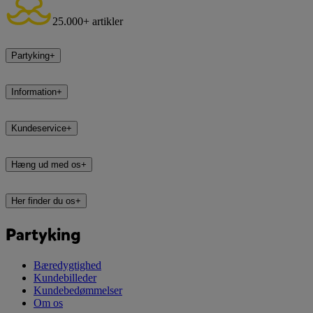
25.000+ artikler
Partyking
+
Information
+
Kundeservice
+
Hæng ud med os
+
Her finder du os
+
Partyking
Bæredygtighed
Kundebilleder
Kundebedømmelser
Om os