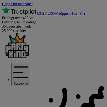
Hoppa till innehållet
4,3/5
(1.200+)
(öppnas i ny flik)
Fri fragt over 499 kr
Levering 1-3 hverdage
30 dages åbent køb
25.000+ artikler
Kategorier