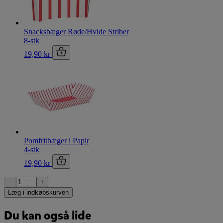
Snacksbæger Røde/Hvide Striber
8-stk
19,90 kr
Pomfritbæger i Papir
4-stk
19,90 kr
−
+
Læg i indkøbskurven
Du kan også lide