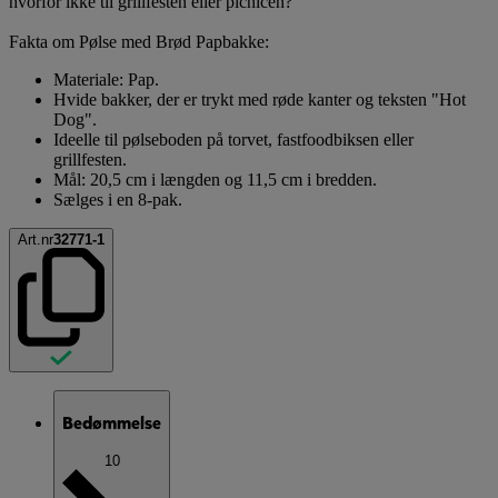
hvorfor ikke til grillfesten eller picnicen?
Fakta om Pølse med Brød Papbakke:
Materiale: Pap.
Hvide bakker, der er trykt med røde kanter og teksten "Hot
Dog".
Ideelle til pølseboden på torvet, fastfoodbiksen eller
grillfesten.
Mål: 20,5 cm i længden og 11,5 cm i bredden.
Sælges i en 8-pak.
Art.nr
32771-1
Bedømmelse
10