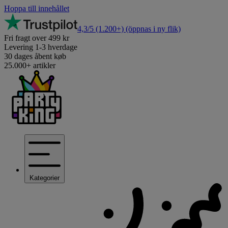
Hoppa till innehållet
4,3/5
(1.200+)
(öppnas i ny flik)
Fri fragt over 499 kr
Levering 1-3 hverdage
30 dages åbent køb
25.000+ artikler
Kategorier