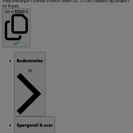
Popcornbægre Lyseblå Prikker måler ca. 13 cm i højden og sælges i
en 8-pak.
Art.nr
32222-1
Bedømmelse
26
Spørgsmål & svar