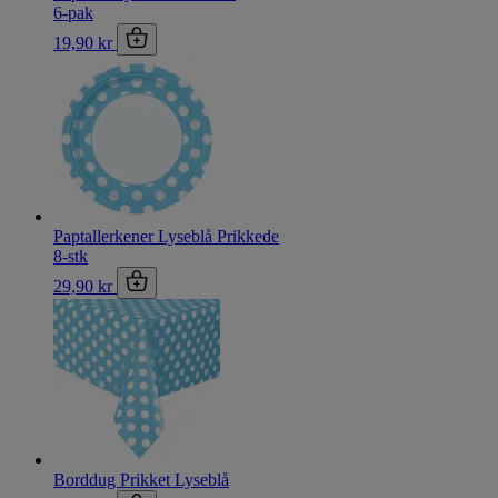
6-pak
19,90 kr
Paptallerkener Lyseblå Prikkede
8-stk
29,90 kr
Borddug Prikket Lyseblå