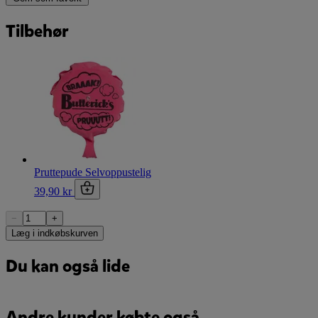
Tilbehør
Pruttepude Selvoppustelig
39,90 kr
−
+
Læg i indkøbskurven
Du kan også lide
Andre kunder købte også