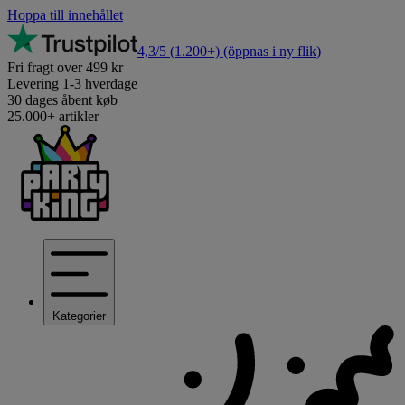
Hoppa till innehållet
4,3/5
(1.200+)
(öppnas i ny flik)
Fri fragt over 499 kr
Levering 1-3 hverdage
30 dages åbent køb
25.000+ artikler
Kategorier