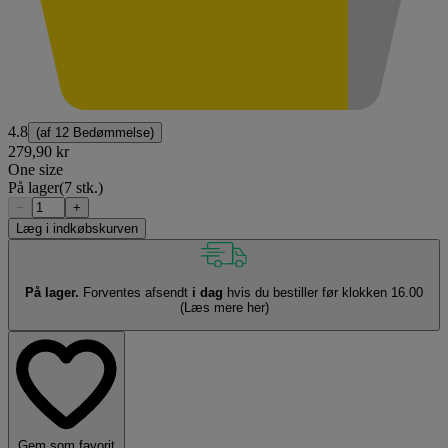
4.8
(af
12 Bedømmelse
)
279,90 kr
One size
På lager
(7 stk.)
−
+
Læg i indkøbskurven
På lager.
Forventes afsendt
i dag
hvis du bestiller før klokken 16.00
(Læs mere her)
Gem som favorit