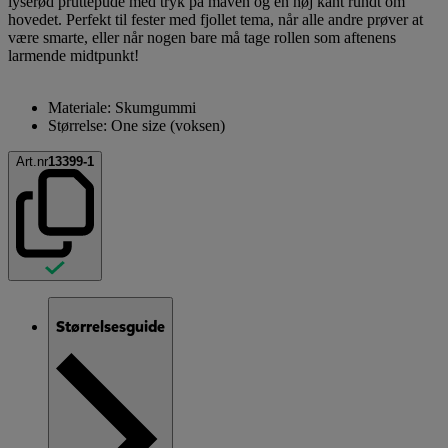
lyserød pruttepude med tryk på maven og en høj kant rundt om
hovedet. Perfekt til fester med fjollet tema, når alle andre prøver at
være smarte, eller når nogen bare må tage rollen som aftenens
larmende midtpunkt!
Materiale: Skumgummi
Størrelse: One size (voksen)
Art.nr
13399-1
Størrelsesguide