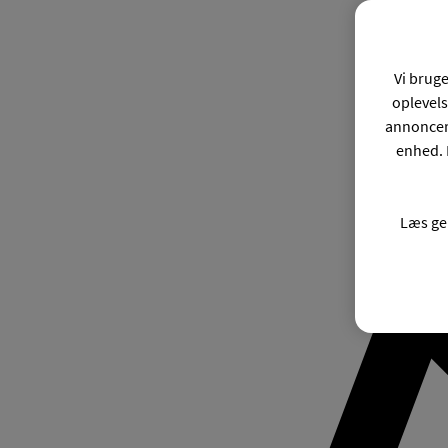
Vi bruge
oplevels
annonceri
enhed. 
Læs ge