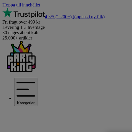
Hoppa till innehållet
4,3/5
(1.200+)
(öppnas i ny flik)
Fri fragt over 499 kr
Levering 1-3 hverdage
30 dages åbent køb
25.000+ artikler
Kategorier