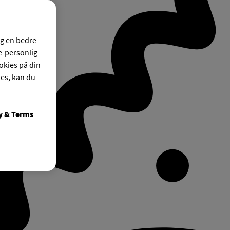
og en bedre
ke-personlig
okies på din
ies, kan du
y & Terms