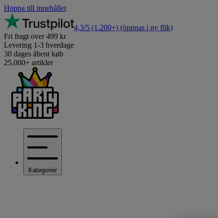
Hoppa till innehållet
4,3/5
(1.200+)
(öppnas i ny flik)
Fri fragt over 499 kr
Levering 1-3 hverdage
30 dages åbent køb
25.000+ artikler
Kategorier