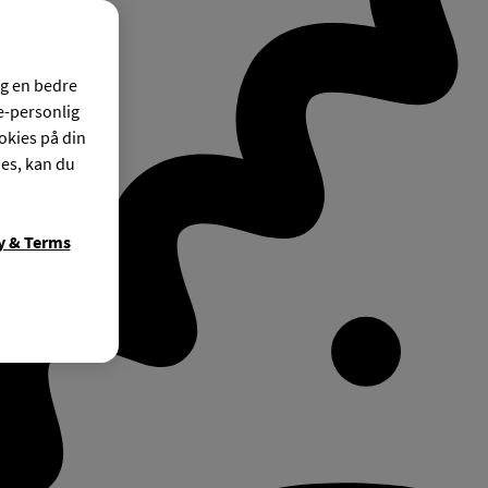
og en bedre
ke-personlig
okies på din
ies, kan du
y & Terms