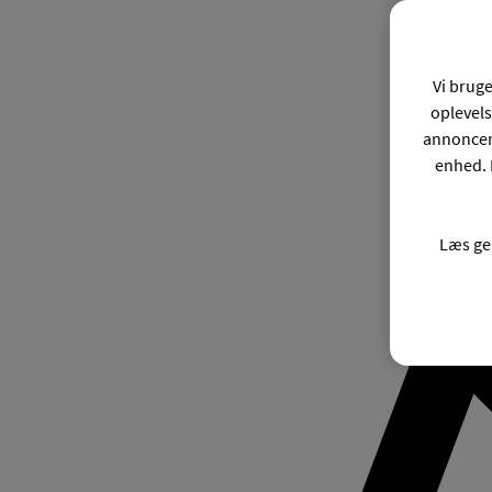
Vi bruge
oplevels
annonceri
enhed. 
Læs ge