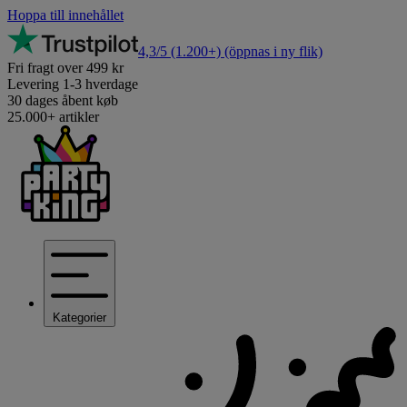
Hoppa till innehållet
4,3/5
(1.200+)
(öppnas i ny flik)
Fri fragt over 499 kr
Levering 1-3 hverdage
30 dages åbent køb
25.000+ artikler
Kategorier