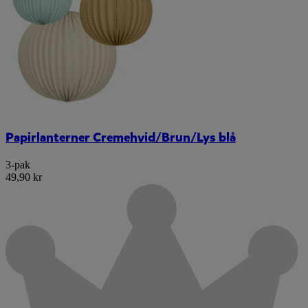
Papirlanterner Cremehvid/Brun/Lys blå
3-pak
49,90 kr