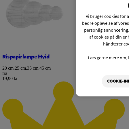
Vi bruger cookies for a
bedre oplevelse af vores
personlig annoncering.
af cookies på din enh
håndterer coo
Rispapirlampe Hvid
Læs gerne mere om, 
20 cm
,
25 cm
,
35 cm
,
45 cm
fra
19,90 kr
COOKIE-IN