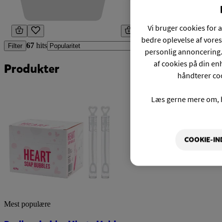
Vi bruger cookies for a
bedre oplevelse af vores
67
hits
Filter
personlig annoncering.
af cookies på din enh
Produkter
håndterer coo
Læs gerne mere om, 
COOKIE-IN
Mest populære