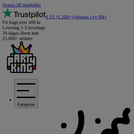
Hoppa till innehållet
4,3/5
(1.200+)
(öppnas i ny flik)
Fri fragt over 499 kr
Levering 1-3 hverdage
30 dages åbent køb
25.000+ artikler
Kategorier