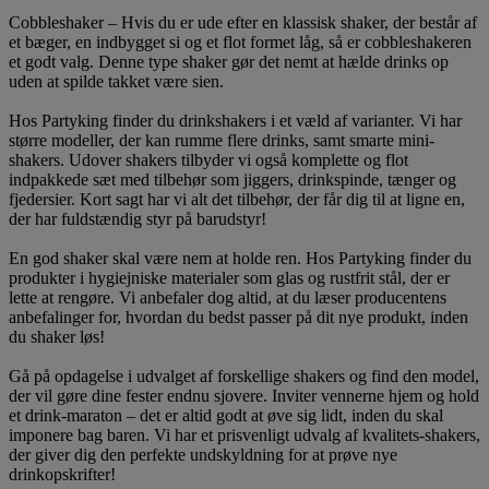
Cobbleshaker – Hvis du er ude efter en klassisk shaker, der består af
et bæger, en indbygget si og et flot formet låg, så er cobbleshakeren
et godt valg. Denne type shaker gør det nemt at hælde drinks op
uden at spilde takket være sien.
Hos Partyking finder du drinkshakers i et væld af varianter. Vi har
større modeller, der kan rumme flere drinks, samt smarte mini-
shakers. Udover shakers tilbyder vi også komplette og flot
indpakkede sæt med tilbehør som jiggers, drinkspinde, tænger og
fjedersier. Kort sagt har vi alt det tilbehør, der får dig til at ligne en,
der har fuldstændig styr på barudstyr!
En god shaker skal være nem at holde ren. Hos Partyking finder du
produkter i hygiejniske materialer som glas og rustfrit stål, der er
lette at rengøre. Vi anbefaler dog altid, at du læser producentens
anbefalinger for, hvordan du bedst passer på dit nye produkt, inden
du shaker løs!
Gå på opdagelse i udvalget af forskellige shakers og find den model,
der vil gøre dine fester endnu sjovere. Inviter vennerne hjem og hold
et drink-maraton – det er altid godt at øve sig lidt, inden du skal
imponere bag baren. Vi har et prisvenligt udvalg af kvalitets-shakers,
der giver dig den perfekte undskyldning for at prøve nye
drinkopskrifter!