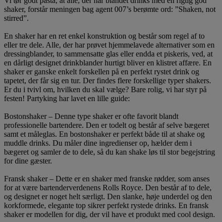
Vi tør godt påstå, at alle, der har blandet drinks med en rigtig god
shaker, forstår meningen bag agent 007’s berømte ord: ”Shaken, not
stirred”.
En shaker har en ret enkel konstruktion og består som regel af to
eller tre dele. Alle, der har prøvet hjemmelavede alternativer som en
dressingblander, to sammensatte glas eller endda et piskeris, ved, at
en dårligt designet drinkblander hurtigt bliver en klistret affære. En
shaker er ganske enkelt forskellen på en perfekt rystet drink og
tapetet, der får sig en tur. Der findes flere forskellige typer shakers.
Er du i tvivl om, hvilken du skal vælge? Bare rolig, vi har styr på
festen! Partyking har lavet en lille guide:
Bostonshaker – Denne type shaker er ofte favorit blandt
professionelle bartendere. Den er todelt og består af selve bægeret
samt et måleglas. En bostonshaker er perfekt både til at shake og
muddle drinks. Du måler dine ingredienser op, hælder dem i
bægeret og samler de to dele, så du kan shake løs til stor begejstring
for dine gæster.
Fransk shaker – Dette er en shaker med franske rødder, som anses
for at være bartenderverdenens Rolls Royce. Den består af to dele,
og designet er noget helt særligt. Den slanke, høje underdel og den
korkformede, elegante top sikrer perfekt rystede drinks. En fransk
shaker er modellen for dig, der vil have et produkt med cool design.