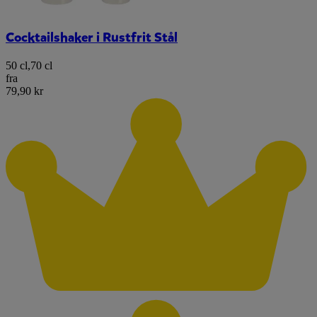
Cocktailshaker i Rustfrit Stål
50 cl
,
70 cl
fra
79,90 kr