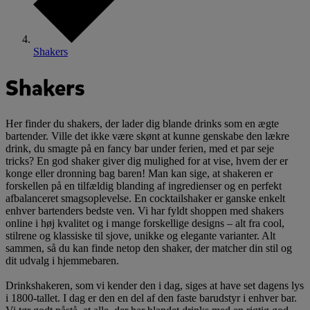
Shakers
Shakers
Her finder du shakers, der lader dig blande drinks som en ægte
bartender. Ville det ikke være skønt at kunne genskabe den lækre
drink, du smagte på en fancy bar under ferien, med et par seje
tricks? En god shaker giver dig mulighed for at vise, hvem der er
konge eller dronning bag baren! Man kan sige, at shakeren er
forskellen på en tilfældig blanding af ingredienser og en perfekt
afbalanceret smagsoplevelse. En cocktailshaker er ganske enkelt
enhver bartenders bedste ven. Vi har fyldt shoppen med shakers
online i høj kvalitet og i mange forskellige designs – alt fra cool,
stilrene og klassiske til sjove, unikke og elegante varianter. Alt
sammen, så du kan finde netop den shaker, der matcher din stil og
dit udvalg i hjemmebaren.
Drinkshakeren, som vi kender den i dag, siges at have set dagens lys
i 1800-tallet. I dag er den en del af den faste barudstyr i enhver bar.