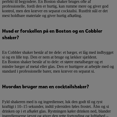
perfekt til begyndere. En Boston shaker bruges ofte af
professionelle, fordi den er hurtig, kan rumme mere og giver god
kontrol, men den kræver en separat cocktailsi. Rustfrit stål er det
mest holdbare materiale og giver hurtig afkøling.
Hvad er forskellen på en Boston og en Cobbler
shaker?
En Cobbler shaker består af tre dele: et bæger, et låg med indbygget
si og en lille top. Den er nem at bruge og lækker sjældent.
En Boston shaker består af to dele: et større metalbæger og et
mindre bæger af metal eller glas. Den er hurtigere at arbejde med og
standard i professionelle barer, men kræver en separat si.
Hvordan bruger man en cocktailshaker?
Fyld shakeren med is og ingredienser, luk den godt til og ryst
kraftigt i 10–15 sekunder, indtil ydersiden føles frostet. Åbn og si
drinken op i et afkølet glas. Rystningen køler drinken ned, blander
ingredienserne jævnt og giver den rette fortynding og luftighed –