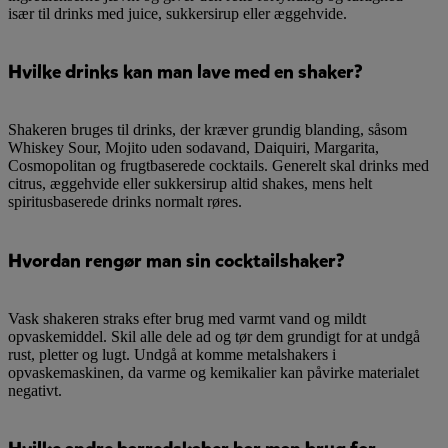
især til drinks med juice, sukkersirup eller æggehvide.
Hvilke drinks kan man lave med en shaker?
Shakeren bruges til drinks, der kræver grundig blanding, såsom
Whiskey Sour, Mojito uden sodavand, Daiquiri, Margarita,
Cosmopolitan og frugtbaserede cocktails. Generelt skal drinks med
citrus, æggehvide eller sukkersirup altid shakes, mens helt
spiritusbaserede drinks normalt røres.
Hvordan rengør man sin cocktailshaker?
Vask shakeren straks efter brug med varmt vand og mildt
opvaskemiddel. Skil alle dele ad og tør dem grundigt for at undgå
rust, pletter og lugt. Undgå at komme metalshakers i
opvaskemaskinen, da varme og kemikalier kan påvirke materialet
negativt.