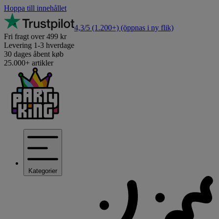
Hoppa till innehållet
4,3/5
(1.200+)
(öppnas i ny flik)
Fri fragt over 499 kr
Levering 1-3 hverdage
30 dages åbent køb
25.000+ artikler
Kategorier