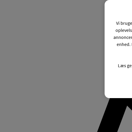
Vi bruge
oplevels
annonceri
enhed. 
Læs ge