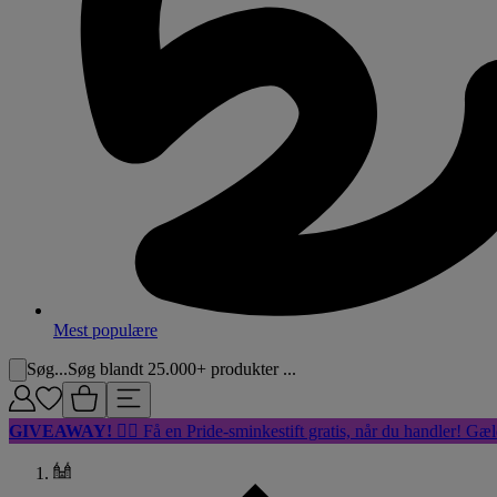
Mest populære
Søg...
Søg blandt 25.000+ produkter ...
GIVEAWAY!
🏳️‍🌈 Få en Pride-sminkestift gratis, når du handler! Gæl