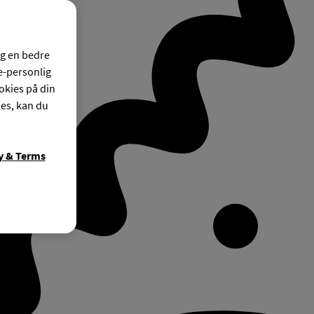
og en bedre
ke-personlig
okies på din
ies, kan du
y & Terms