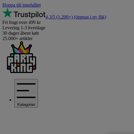
Hoppa till innehållet
4,3/5
(1.200+)
(öppnas i ny flik)
Fri fragt over 499 kr
Levering 1-3 hverdage
30 dages åbent køb
25.000+ artikler
Kategorier