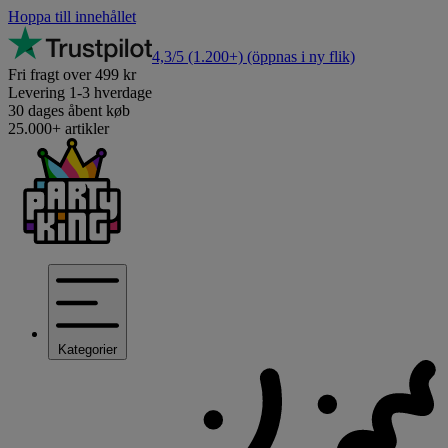
Hoppa till innehållet
4,3/5
(1.200+)
(öppnas i ny flik)
Fri fragt over 499 kr
Levering 1-3 hverdage
30 dages åbent køb
25.000+ artikler
Kategorier