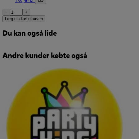
139,90 kr
−
+
Læg i indkøbskurven
Du kan også lide
Andre kunder købte også