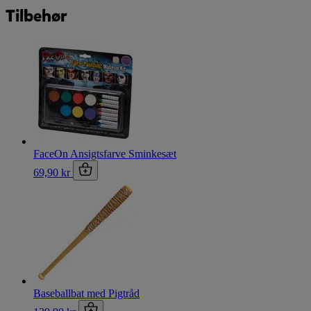
Tilbehør
FaceOn Ansigtsfarve Sminkesæt
69,90 kr
Baseballbat med Pigtråd