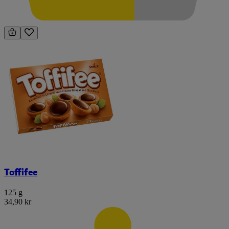
Toffifee
125 g
34,90 kr