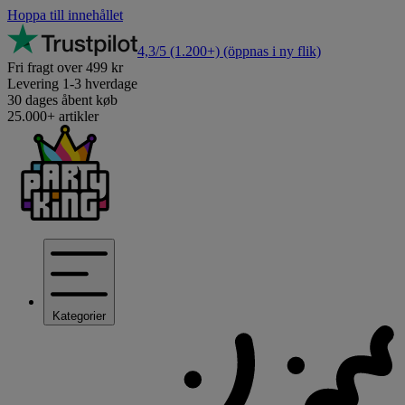
Hoppa till innehållet
4,3/5
(1.200+)
(öppnas i ny flik)
Fri fragt over 499 kr
Levering 1-3 hverdage
30 dages åbent køb
25.000+ artikler
Kategorier