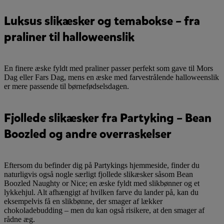
Luksus slikæsker og temabokse – fra
praliner til halloweenslik
En finere æske fyldt med praliner passer perfekt som gave til Mors
Dag eller Fars Dag, mens en æske med farvestrålende halloweenslik
er mere passende til børnefødselsdagen.
Fjollede slikæsker fra Partyking – Bean
Boozled og andre overraskelser
Eftersom du befinder dig på Partykings hjemmeside, finder du
naturligvis også nogle særligt fjollede slikæsker såsom Bean
Boozled Naughty or Nice; en æske fyldt med slikbønner og et
lykkehjul. Alt afhængigt af hvilken farve du lander på, kan du
eksempelvis få en slikbønne, der smager af lækker
chokoladebudding – men du kan også risikere, at den smager af
rådne æg.