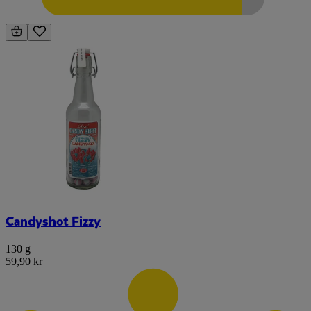
Candyshot Fizzy
130 g
59,90 kr