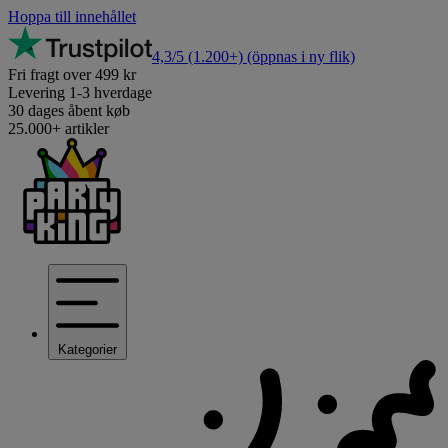
Hoppa till innehållet
4,3/5
(1.200+)
(öppnas i ny flik)
Fri fragt over 499 kr
Levering 1-3 hverdage
30 dages åbent køb
25.000+ artikler
Kategorier