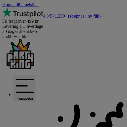
Hoppa till innehållet
4,3/5
(1.200+)
(öppnas i ny flik)
Fri fragt over 499 kr
Levering 1-3 hverdage
30 dages åbent køb
25.000+ artikler
Kategorier