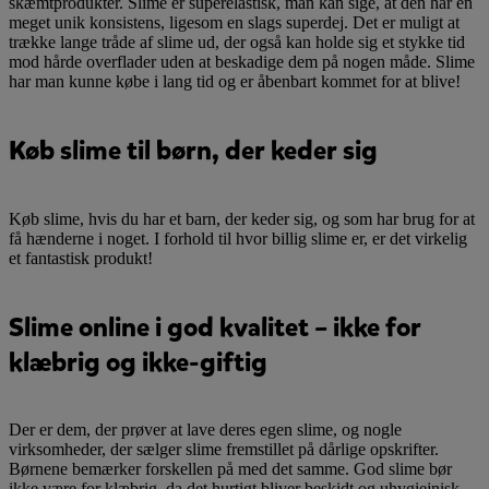
skæmtprodukter. Slime er superelastisk, man kan sige, at den har en
meget unik konsistens, ligesom en slags superdej. Det er muligt at
trække lange tråde af slime ud, der også kan holde sig et stykke tid
mod hårde overflader uden at beskadige dem på nogen måde. Slime
har man kunne købe i lang tid og er åbenbart kommet for at blive!
Køb slime til børn, der keder sig
Køb slime, hvis du har et barn, der keder sig, og som har brug for at
få hænderne i noget. I forhold til hvor billig slime er, er det virkelig
et fantastisk produkt!
Slime online i god kvalitet – ikke for
klæbrig og ikke-giftig
Der er dem, der prøver at lave deres egen slime, og nogle
virksomheder, der sælger slime fremstillet på dårlige opskrifter.
Børnene bemærker forskellen på med det samme. God slime bør
ikke være for klæbrig, da det hurtigt bliver beskidt og uhygiejnisk.