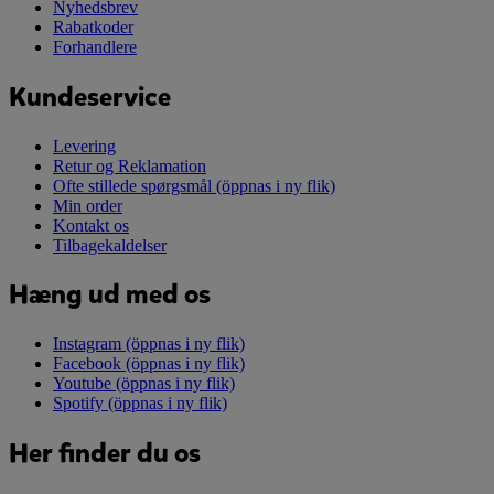
Nyhedsbrev
Rabatkoder
Forhandlere
Kundeservice
Levering
Retur og Reklamation
Ofte stillede spørgsmål
(öppnas i ny flik)
Min order
Kontakt os
Tilbagekaldelser
Hæng ud med os
Instagram
(öppnas i ny flik)
Facebook
(öppnas i ny flik)
Youtube
(öppnas i ny flik)
Spotify
(öppnas i ny flik)
Her finder du os