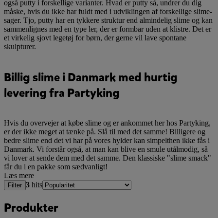
også putty i forskellige varianter. Hvad er putty så, undrer du dig
måske, hvis du ikke har fuldt med i udviklingen af forskellige slime-
sager. Tjo, putty har en tykkere struktur end almindelig slime og kan
sammenlignes med en type ler, der er formbar uden at klistre. Det er
et virkelig sjovt legetøj for børn, der gerne vil lave spontane
skulpturer.
Billig slime i Danmark med hurtig
levering fra Partyking
Hvis du overvejer at købe slime og er ankommet her hos Partyking,
er der ikke meget at tænke på. Slå til med det samme! Billigere og
bedre slime end det vi har på vores hylder kan simpelthen ikke fås i
Danmark. Vi forstår også, at man kan blive en smule utålmodig, så
vi lover at sende dem med det samme. Den klassiske "slime smack"
får du i en pakke som sædvanligt!
Læs mere
3
hits
Filter
Produkter