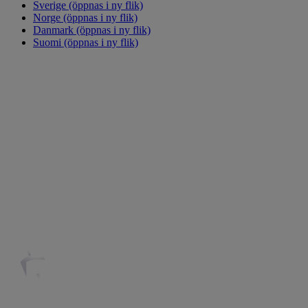
Sverige
(öppnas i ny flik)
Norge
(öppnas i ny flik)
Danmark
(öppnas i ny flik)
Suomi
(öppnas i ny flik)