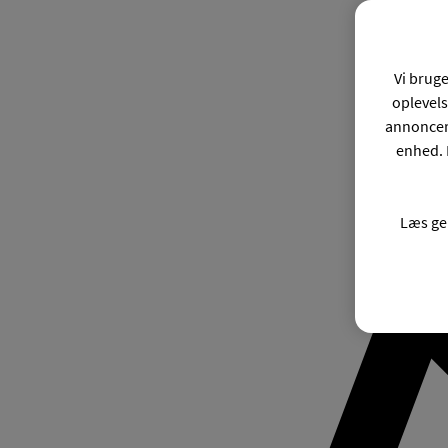
Vi bruge
oplevels
annonceri
enhed. 
Læs ge