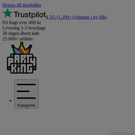
Hoppa till innehållet
4,3/5
(1.200+)
(öppnas i ny flik)
Fri fragt over 499 kr
Levering 1-3 hverdage
30 dages åbent køb
25.000+ artikler
Kategorier