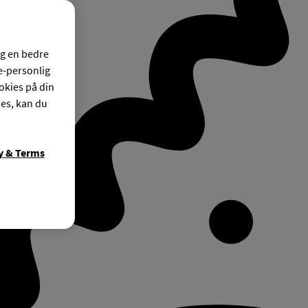
og en bedre
ke-personlig
okies på din
ies, kan du
y & Terms