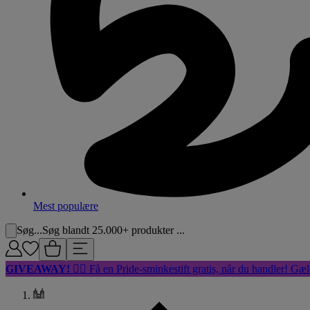
Mest populære
Søg...
Søg blandt 25.000+ produkter ...
GIVEAWAY!
🏳️‍🌈 Få en Pride-sminkestift gratis, når du handler! Gæl