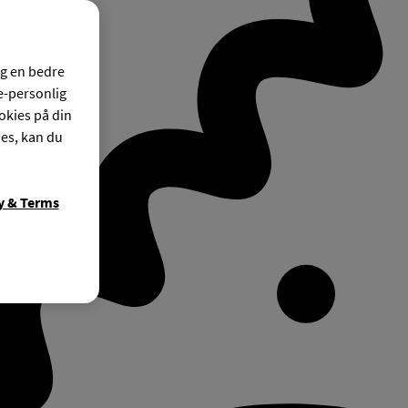
og en bedre
ke-personlig
okies på din
ies, kan du
y & Terms