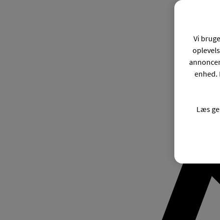
Vi bruge
oplevels
annonceri
enhed. 
Læs ge