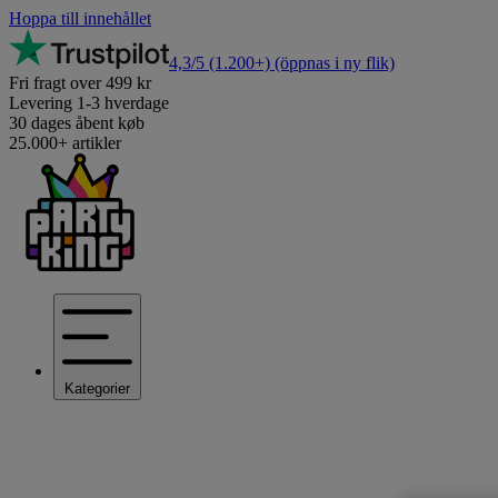
Hoppa till innehållet
4,3/5
(1.200+)
(öppnas i ny flik)
Fri fragt over 499 kr
Levering 1-3 hverdage
30 dages åbent køb
25.000+ artikler
Kategorier