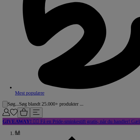
Mest populære
Søg...
Søg blandt 25.000+ produkter ...
GIVEAWAY!
🏳️‍🌈 Få en Pride-sminkestift gratis, når du handler! Gæl