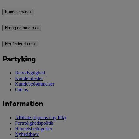
Kundeservice
+
Hæng ud med os
+
Her finder du os
+
Partyking
Bæredygtighed
Kundebilleder
Kundebedømmelser
Om os
Information
Affiliate
(öppnas i ny flik)
Fortrolighedspolitik
Handelsbetingelser
Nyhedsbrev