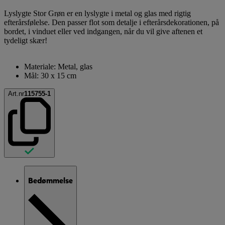
Lyslygte Stor Grøn er en lyslygte i metal og glas med rigtig
efterårsfølelse. Den passer flot som detalje i efterårsdekorationen, på
bordet, i vinduet eller ved indgangen, når du vil give aftenen et
tydeligt skær!
Materiale: Metal, glas
Mål: 30 x 15 cm
Art.nr
115755-1
Bedømmelse