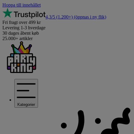
Hoppa till innehållet
4,3/5
(1.200+)
(öppnas i ny flik)
Fri fragt over 499 kr
Levering 1-3 hverdage
30 dages åbent køb
25.000+ artikler
Kategorier