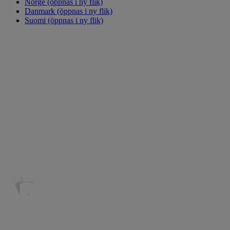
Norge
(öppnas i ny flik)
Danmark
(öppnas i ny flik)
Suomi
(öppnas i ny flik)