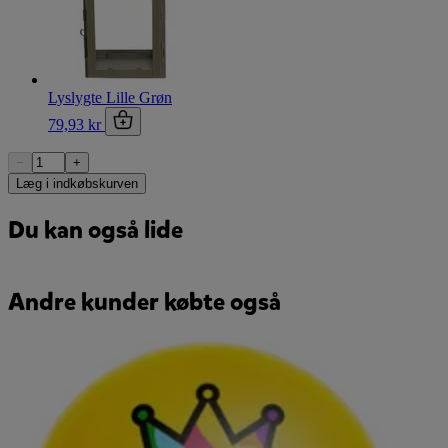
Lyslygte Lille Grøn
79,93 kr
−
+
Læg i indkøbskurven
Du kan også lide
Andre kunder købte også