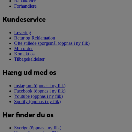
Rabatkoder
Forhandlere
Kundeservice
Levering
Retur og Reklamation
Ofte stillede spørgsmål
(öppnas i ny flik)
Min order
Kontakt os
Tilbagekaldelser
Hæng ud med os
Instagram
(öppnas i ny flik)
Facebook
(öppnas i ny flik)
Youtube
(öppnas i ny flik)
Spotify
(öppnas i ny flik)
Her finder du os
Sverige
(öppnas i ny flik)