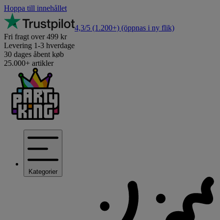
Hoppa till innehållet
4,3/5
(1.200+)
(öppnas i ny flik)
Fri fragt over 499 kr
Levering 1-3 hverdage
30 dages åbent køb
25.000+ artikler
Kategorier