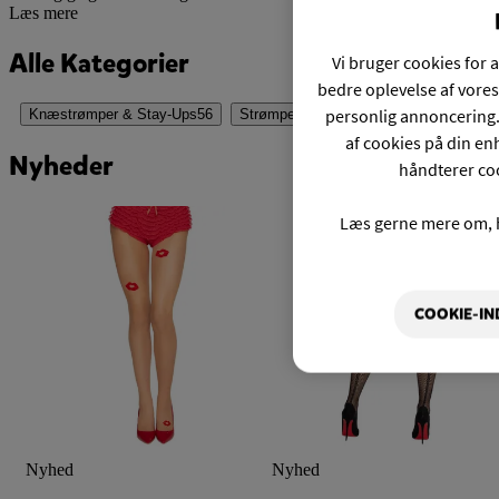
Læs mere
Alle Kategorier
Vi bruger cookies for a
bedre oplevelse af vores
personlig annoncering.
Knæstrømper & Stay-Ups
56
Strømpebukser
65
Strømpebukser til
af cookies på din enh
Nyheder
håndterer coo
Læs gerne mere om, 
COOKIE-IN
Nyhed
Nyhed