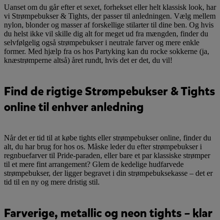
Uanset om du går efter et sexet, forhekset eller helt klassisk look, har
vi Strømpebukser & Tights, der passer til anledningen. Vælg mellem
nylon, blonder og masser af forskellige stilarter til dine ben. Og hvis
du helst ikke vil skille dig alt for meget ud fra mængden, finder du
selvfølgelig også strømpebukser i neutrale farver og mere enkle
former. Med hjælp fra os hos Partyking kan du rocke sokkerne (ja,
knæstrømperne altså) året rundt, hvis det er det, du vil!
Find de rigtige Strømpebukser & Tights
online til enhver anledning
Når det er tid til at købe tights eller strømpebukser online, finder du
alt, du har brug for hos os. Måske leder du efter strømpebukser i
regnbuefarver til Pride-paraden, eller bare et par klassiske strømper
til et mere fint arrangement? Glem de kedelige hudfarvede
strømpebukser, der ligger begravet i din strømpebuksekasse – det er
tid til en ny og mere dristig stil.
Farverige, metallic og neon tights – klar