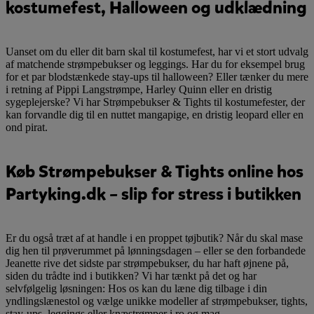
kostumefest, Halloween og udklædning
Uanset om du eller dit barn skal til kostumefest, har vi et stort udvalg
af matchende strømpebukser og leggings. Har du for eksempel brug
for et par blodstænkede stay-ups til halloween? Eller tænker du mere
i retning af Pippi Langstrømpe, Harley Quinn eller en dristig
sygeplejerske? Vi har Strømpebukser & Tights til kostumefester, der
kan forvandle dig til en nuttet mangapige, en dristig leopard eller en
ond pirat.
Køb Strømpebukser & Tights online hos
Partyking.dk – slip for stress i butikken
Er du også træt af at handle i en proppet tøjbutik? Når du skal mase
dig hen til prøverummet på lønningsdagen – eller se den forbandede
Jeanette rive det sidste par strømpebukser, du har haft øjnene på,
siden du trådte ind i butikken? Vi har tænkt på det og har
selvfølgelig løsningen: Hos os kan du læne dig tilbage i din
yndlingslænestol og vælge unikke modeller af strømpebukser, tights,
stay-ups, leggings eller knæstrømper i ro og mag.