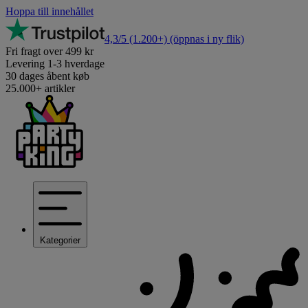
Hoppa till innehållet
4,3/5
(1.200+)
(öppnas i ny flik)
Fri fragt over 499 kr
Levering 1-3 hverdage
30 dages åbent køb
25.000+ artikler
Kategorier