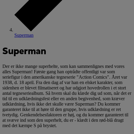
Superman
Superman
Der er ikke mange superhelte, som kan sammenlignes med vores
alles Superman! Første gang han optrådte offentligt var som
seriefigur i den amerikanske tegneserie "Action Comics". Året var
1938, d. 18 april. Fra den dag af var han en elsket karakter, som
sidenhen er blevet filmatiseret og har udgjort hovedrollen i et stort
antal tegneseriealbum. Så hvem skal du klæde dig ud som, når det er
tid til en udklædningsfest eller en anden begivenhed, som kræver
udklædning, hvis ikke det skulle være Superman? Du kommer
garanteret ikke til at høre til den gruppe, hvis udklædning er ret
tvetydig. Genkendelsesfaktoren er høj, og du kommer garanteret til
at svæve ind som den superhelt, du er - klædt i den rød-blå dragt
med det kæmpe S på brystet.