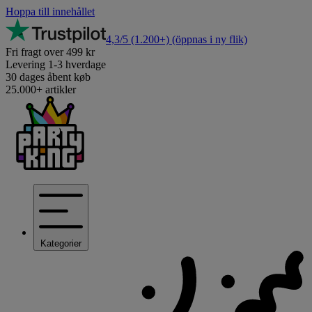
Hoppa till innehållet
4,3/5
(1.200+)
(öppnas i ny flik)
Fri fragt over 499 kr
Levering 1-3 hverdage
30 dages åbent køb
25.000+ artikler
Kategorier