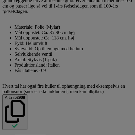
grundlæggende farve af metallic guld. Hver talballon måler hele 100
cm og passer lige så vel til 1-års fødselsdagen som til 100-års
fødselsdagen.
Materiale: Folie (Mylar)
Mål oppustet: Ca. 85-90 cm høj
Mål uoppustet: Ca. 118 cm. høj
Fyld: Helium/luft
Svævetid: Op til en uge med helium
Selvlukkende ventil
Antal: Stykvis (1-pak)
Produktionsland: Italien
Fås i tallene: 0-9
Hvert tal har også fire huller til ophængning med eksempelvis en
ballonsnor (snor er ikke inkluderet, men kan tilkøbes)
Art.nr
52908