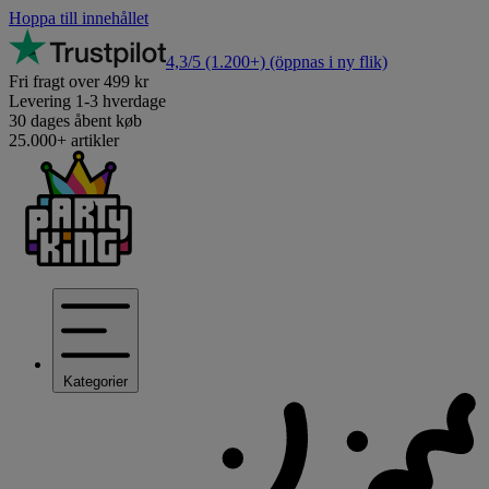
Hoppa till innehållet
4,3/5
(1.200+)
(öppnas i ny flik)
Fri fragt over 499 kr
Levering 1-3 hverdage
30 dages åbent køb
25.000+ artikler
Kategorier