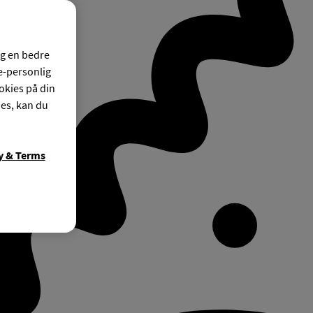
og en bedre
ke-personlig
okies på din
ies, kan du
y & Terms