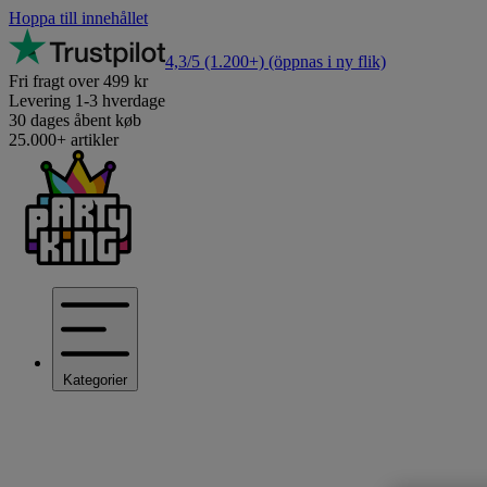
Hoppa till innehållet
4,3/5
(1.200+)
(öppnas i ny flik)
Fri fragt over 499 kr
Levering 1-3 hverdage
30 dages åbent køb
25.000+ artikler
Kategorier