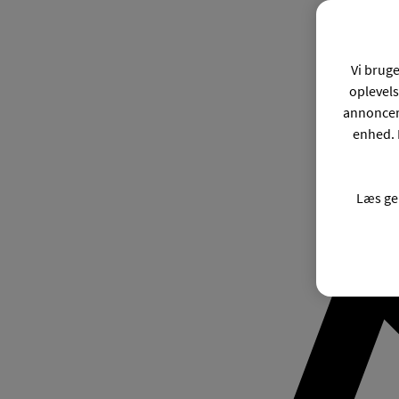
Vi bruge
oplevels
annonceri
enhed. 
Læs ge