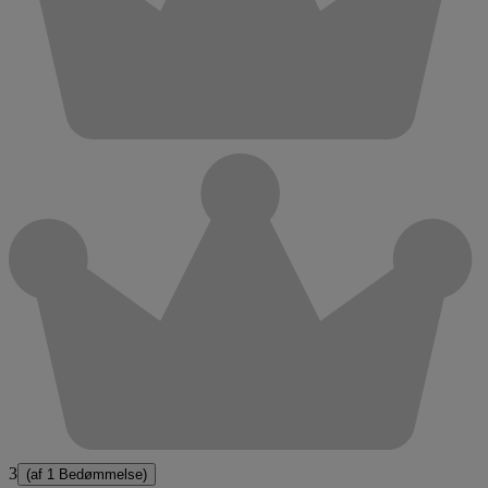
3
(af
1 Bedømmelse
)