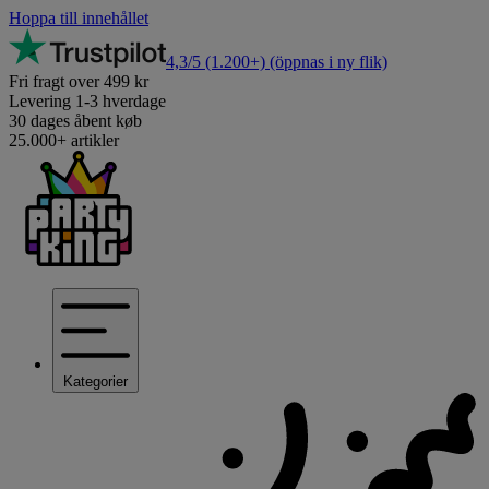
Hoppa till innehållet
4,3/5
(1.200+)
(öppnas i ny flik)
Fri fragt over 499 kr
Levering 1-3 hverdage
30 dages åbent køb
25.000+ artikler
Kategorier