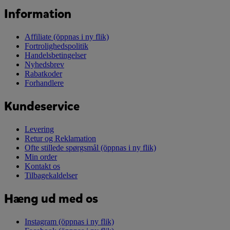
Information
Affiliate
(öppnas i ny flik)
Fortrolighedspolitik
Handelsbetingelser
Nyhedsbrev
Rabatkoder
Forhandlere
Kundeservice
Levering
Retur og Reklamation
Ofte stillede spørgsmål
(öppnas i ny flik)
Min order
Kontakt os
Tilbagekaldelser
Hæng ud med os
Instagram
(öppnas i ny flik)