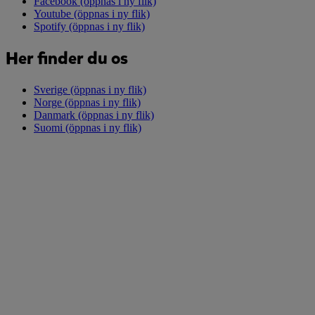
Facebook
(öppnas i ny flik)
Youtube
(öppnas i ny flik)
Spotify
(öppnas i ny flik)
Her finder du os
Sverige
(öppnas i ny flik)
Norge
(öppnas i ny flik)
Danmark
(öppnas i ny flik)
Suomi
(öppnas i ny flik)