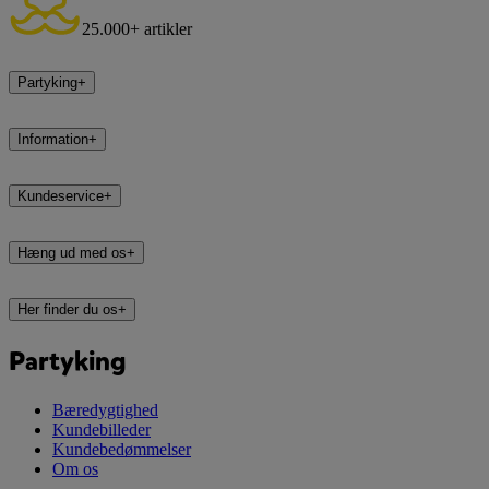
25.000+ artikler
Partyking
+
Information
+
Kundeservice
+
Hæng ud med os
+
Her finder du os
+
Partyking
Bæredygtighed
Kundebilleder
Kundebedømmelser
Om os