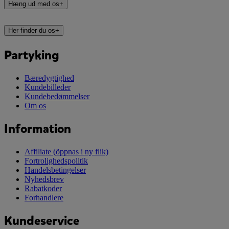
Hæng ud med os
+
Her finder du os
+
Partyking
Bæredygtighed
Kundebilleder
Kundebedømmelser
Om os
Information
Affiliate
(öppnas i ny flik)
Fortrolighedspolitik
Handelsbetingelser
Nyhedsbrev
Rabatkoder
Forhandlere
Kundeservice