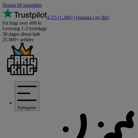
Hoppa till innehållet
4,3/5
(1.200+)
(öppnas i ny flik)
Fri fragt over 499 kr
Levering 1-3 hverdage
30 dages åbent køb
25.000+ artikler
Kategorier