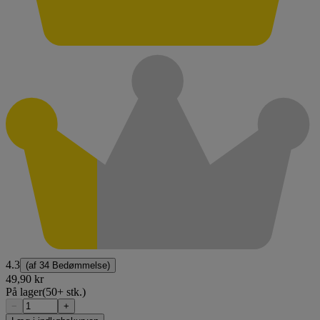
4.3
(af
34 Bedømmelse
)
49,90 kr
På lager
(50+ stk.)
−
+