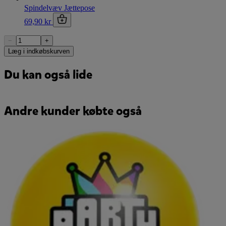
Spindelvæv Jættepose
69,90 kr
−
+
Læg i indkøbskurven
Du kan også lide
Andre kunder købte også