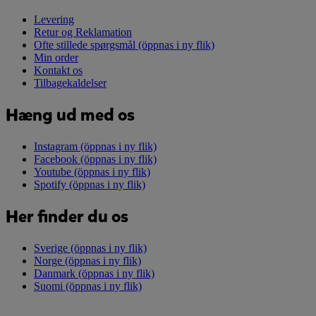
Levering
Retur og Reklamation
Ofte stillede spørgsmål
(öppnas i ny flik)
Min order
Kontakt os
Tilbagekaldelser
Hæng ud med os
Instagram
(öppnas i ny flik)
Facebook
(öppnas i ny flik)
Youtube
(öppnas i ny flik)
Spotify
(öppnas i ny flik)
Her finder du os
Sverige
(öppnas i ny flik)
Norge
(öppnas i ny flik)
Danmark
(öppnas i ny flik)
Suomi
(öppnas i ny flik)