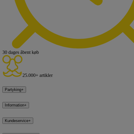
30 dages åbent køb
25.000+ artikler
Partyking
+
Information
+
Kundeservice
+