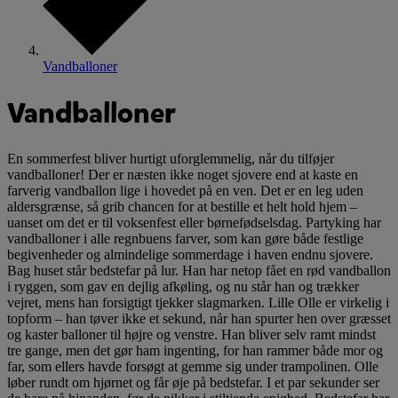
Vandballoner
Vandballoner
En sommerfest bliver hurtigt uforglemmelig, når du tilføjer
vandballoner! Der er næsten ikke noget sjovere end at kaste en
farverig vandballon lige i hovedet på en ven. Det er en leg uden
aldersgrænse, så grib chancen for at bestille et helt hold hjem –
uanset om det er til voksenfest eller børnefødselsdag. Partyking har
vandballoner i alle regnbuens farver, som kan gøre både festlige
begivenheder og almindelige sommerdage i haven endnu sjovere.
Bag huset står bedstefar på lur. Han har netop fået en rød vandballon
i ryggen, som gav en dejlig afkøling, og nu står han og trækker
vejret, mens han forsigtigt tjekker slagmarken. Lille Olle er virkelig i
topform – han tøver ikke et sekund, når han spurter hen over græsset
og kaster balloner til højre og venstre. Han bliver selv ramt mindst
tre gange, men det gør ham ingenting, for han rammer både mor og
far, som ellers havde forsøgt at gemme sig under trampolinen. Olle
løber rundt om hjørnet og får øje på bedstefar. I et par sekunder ser