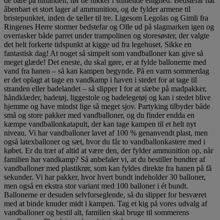
de bare på hinanden, før de nikker i stiltiende enighed. Bedstefar har
åbenbart et stort lager af ammunition, og de fylder armene til
bristepunktet, inden de tæller til tre. Ligesom Legolas og Gimli fra
Ringenes Herre stormer bedstefar og Olle ud på slagmarken igen og
overrasker både parret under trampolinen og storesøster, der valgte
det helt forkerte tidspunkt at kigge ud fra legehuset. Sikke en
fantastisk dag! At noget så simpelt som vandballoner kan give så
meget glæde! Det eneste, du skal gøre, er at fylde ballonerne med
vand fra hanen – så kan kampen begynde. På en varm sommerdag
er det oplagt at tage en vandkamp i haven i stedet for at tage til
stranden eller badelandet – så slipper I for at slæbe på madpakker,
håndklæder, badetøj, liggestole og badelegetøj og kan i stedet blive
hjemme og have mindst lige så meget sjov. Partyking tilbyder både
små og store pakker med vandballoner, og du finder endda en
kæmpe vandballonkatapult, der kan tage kampen til et helt nyt
niveau. Vi har vandballoner lavet af 100 % genanvendt plast, men
også latexballoner og sæt, hvor du får to vandballonkastere med i
købet. Er du træt af altid at være den, der fylder ammunition op, når
familien har vandkamp? Så anbefaler vi, at du bestiller bundter af
vandballoner med plastikrør, som kan fyldes direkte fra hanen på få
sekunder. Vi har pakker, hvor hvert bundt indeholder 30 balloner,
men også en ekstra stor variant med 100 balloner i ét bundt.
Ballonerne er desuden selvforseglende, så du slipper for besværet
med at binde knuder midt i kampen. Tag et kig på vores udvalg af
vandballoner og bestil alt, familien skal bruge til sommerens