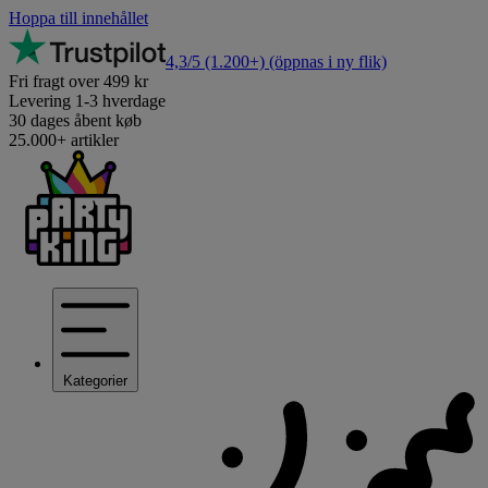
Hoppa till innehållet
4,3/5
(1.200+)
(öppnas i ny flik)
Fri fragt over 499 kr
Levering 1-3 hverdage
30 dages åbent køb
25.000+ artikler
Kategorier