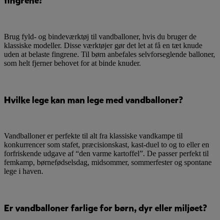
fingrene?
Brug fyld- og bindeværktøj til vandballoner, hvis du bruger de
klassiske modeller. Disse værktøjer gør det let at få en tæt knude
uden at belaste fingrene. Til børn anbefales selvforseglende balloner,
som helt fjerner behovet for at binde knuder.
Hvilke lege kan man lege med vandballoner?
Vandballoner er perfekte til alt fra klassiske vandkampe til
konkurrencer som stafet, præcisionskast, kast-duel to og to eller en
forfriskende udgave af “den varme kartoffel”. De passer perfekt til
femkamp, børnefødselsdag, midsommer, sommerfester og spontane
lege i haven.
Er vandballoner farlige for børn, dyr eller miljøet?