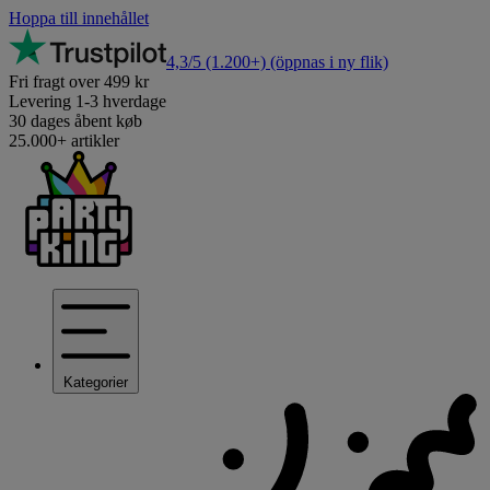
Hoppa till innehållet
4,3/5
(1.200+)
(öppnas i ny flik)
Fri fragt over 499 kr
Levering 1-3 hverdage
30 dages åbent køb
25.000+ artikler
Kategorier