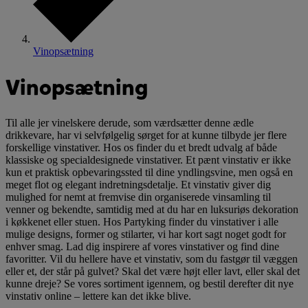
Vinopsætning
Vinopsætning
Til alle jer vinelskere derude, som værdsætter denne ædle
drikkevare, har vi selvfølgelig sørget for at kunne tilbyde jer flere
forskellige vinstativer. Hos os finder du et bredt udvalg af både
klassiske og specialdesignede vinstativer. Et pænt vinstativ er ikke
kun et praktisk opbevaringssted til dine yndlingsvine, men også en
meget flot og elegant indretningsdetalje. Et vinstativ giver dig
mulighed for nemt at fremvise din organiserede vinsamling til
venner og bekendte, samtidig med at du har en luksuriøs dekoration
i køkkenet eller stuen. Hos Partyking finder du vinstativer i alle
mulige designs, former og stilarter, vi har kort sagt noget godt for
enhver smag. Lad dig inspirere af vores vinstativer og find dine
favoritter. Vil du hellere have et vinstativ, som du fastgør til væggen
eller et, der står på gulvet? Skal det være højt eller lavt, eller skal det
kunne dreje? Se vores sortiment igennem, og bestil derefter dit nye
vinstativ online – lettere kan det ikke blive.