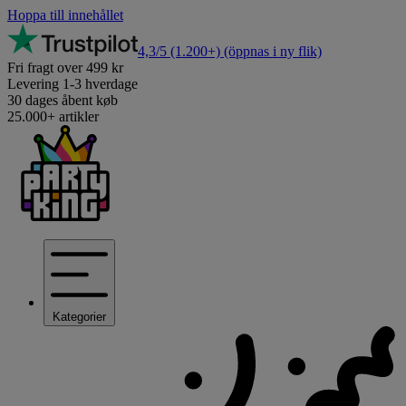
Hoppa till innehållet
4,3/5
(1.200+)
(öppnas i ny flik)
Fri fragt over 499 kr
Levering 1-3 hverdage
30 dages åbent køb
25.000+ artikler
Kategorier