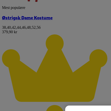
Mest populære
Østrigsk Dame Kostume
38
,
40
,
42
,
44
,
46
,
48
,
52
,
56
379,90 kr