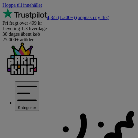
Hoppa till innehållet
4,3/5
(1.200+)
(öppnas i ny flik)
Fri fragt over 499 kr
Levering 1-3 hverdage
30 dages åbent køb
25.000+ artikler
Kategorier