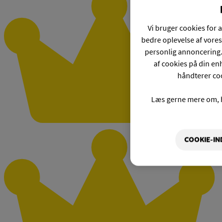
Vi bruger cookies for a
bedre oplevelse af vores
personlig annoncering.
af cookies på din enh
håndterer coo
Læs gerne mere om, 
COOKIE-IN