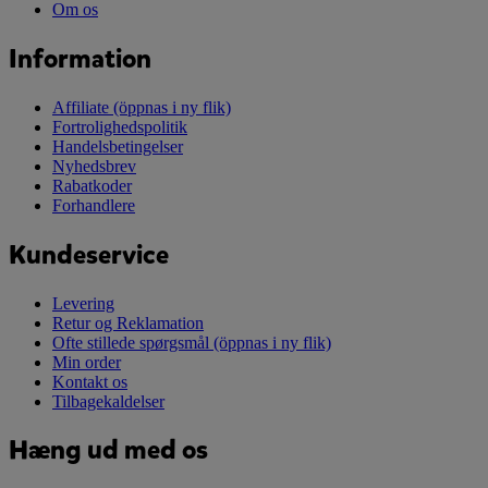
Om os
Information
Affiliate
(öppnas i ny flik)
Fortrolighedspolitik
Handelsbetingelser
Nyhedsbrev
Rabatkoder
Forhandlere
Kundeservice
Levering
Retur og Reklamation
Ofte stillede spørgsmål
(öppnas i ny flik)
Min order
Kontakt os
Tilbagekaldelser
Hæng ud med os