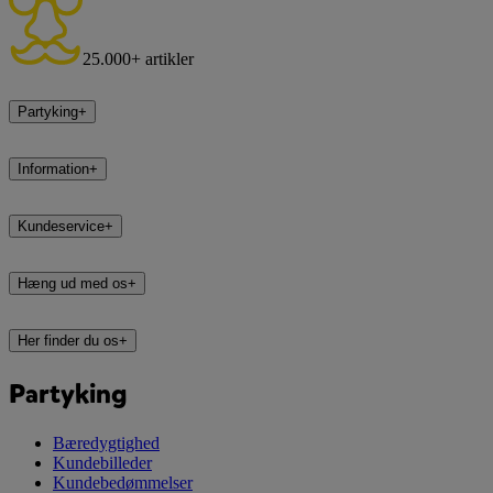
25.000+ artikler
Partyking
+
Information
+
Kundeservice
+
Hæng ud med os
+
Her finder du os
+
Partyking
Bæredygtighed
Kundebilleder
Kundebedømmelser