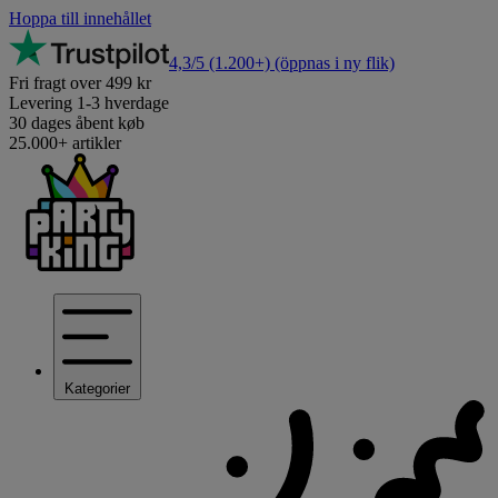
Hoppa till innehållet
4,3/5
(1.200+)
(öppnas i ny flik)
Fri fragt over 499 kr
Levering 1-3 hverdage
30 dages åbent køb
25.000+ artikler
Kategorier