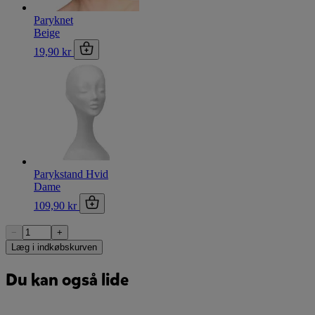
Paryknet
Beige
19,90 kr
Parykstand Hvid
Dame
109,90 kr
−
+
Læg i indkøbskurven
Du kan også lide