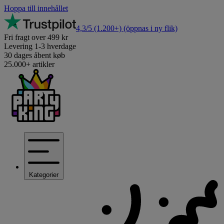
Hoppa till innehållet
4,3/5
(1.200+)
(öppnas i ny flik)
Fri fragt over 499 kr
Levering 1-3 hverdage
30 dages åbent køb
25.000+ artikler
Kategorier