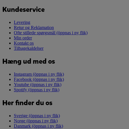
Kundeservice
Levering
Retur og Reklamation
Ofte stillede spørgsmål
(öppnas i ny flik)
Min order
Kontakt os
Tilbagekaldelser
Hæng ud med os
Instagram
(öppnas i ny flik)
Facebook
(öppnas i ny flik)
Youtube
(öppnas i ny flik)
Spotify
(öppnas i ny flik)
Her finder du os
Sverige
(öppnas i ny flik)
Norge
(öppnas i ny flik)
Danmark
(öppnas i ny flik)