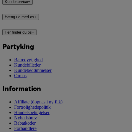
Kundeservice
+
Hæng ud med os
+
Her finder du os
+
Partyking
Bæredygtighed
Kundebilleder
Kundebedømmelser
Om os
Information
Affiliate
(öppnas i ny flik)
Fortrolighedspolitik
Handelsbetingelser
Nyhedsbrev
Rabatkoder
Forhandlere