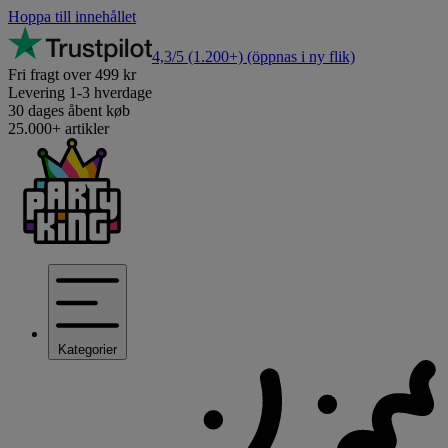
Hoppa till innehållet
4,3/5
(1.200+)
(öppnas i ny flik)
Fri fragt over 499 kr
Levering 1-3 hverdage
30 dages åbent køb
25.000+ artikler
Kategorier