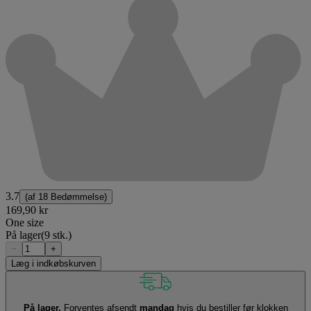
3.7
(af
18 Bedømmelse
)
169,90 kr
One size
På lager
(9 stk.)
−
+
Læg i indkøbskurven
På lager.
Forventes afsendt
mandag
hvis du bestiller før klokken